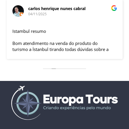
carlos henrique nunes cabral
04/11/2025
Istambul resumo
Bom atendimento na venda do produto do
turismo a İstanbul tirando todas dúvidas sobre a
viagem que tive, já que pela primeira vez em 30
anos viajei sozinho sem a esposa e filhas que
ficaram em SP trabalhando. A associação dessa
agência com a operadora local em Istambul, a
LÍDER, garantiu o sucesso da viagem que foi, lá, em
grupo formado por brasileiros e com guia Turco, Sr
Ali Faik, falando um português impecável e foi
muito disponível e atencioso. Os transfers, foram
4, todos em vans novas e os trajetos em ônibus
com pilotos tranquilos dirigindo com segurança
pelas boas estradas da Turquia. Os hotéis: Armada
em Istambul, de excelente localização, com boas
acomodações e muito bom café da manhã e o