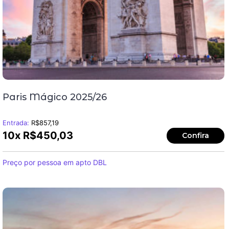
Paris Mágico 2025/26
Entrada:
R$
857,19
10x
R$
450,03
Confira
Preço por pessoa em apto DBL