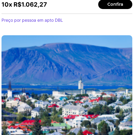
10x
R$
1.062,27
Confira
Preço por pessoa em apto DBL