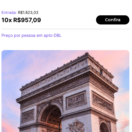
Entrada:
R$
1.823,03
10x
R$
957,09
Confira
Preço por pessoa em apto DBL