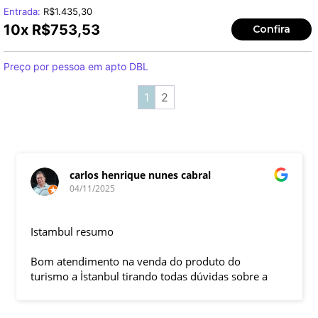
Entrada:
R$
1.435,30
10x
R$
753,53
Confira
Preço por pessoa em apto DBL
1
2
carlos henrique nunes cabral
04/11/2025
Istambul resumo
Bom atendimento na venda do produto do
turismo a İstanbul tirando todas dúvidas sobre a
viagem que tive, já que pela primeira vez em 30
anos viajei sozinho sem a esposa e filhas que