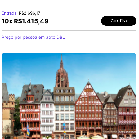
Entrada:
R$
2.696,17
10x
R$
1.415,49
Confira
Preço por pessoa em apto DBL