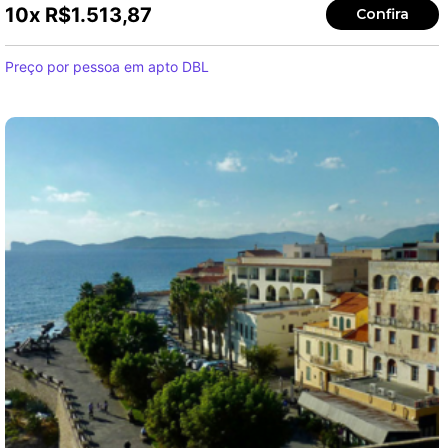
10x
R$
1.513,87
Confira
Preço por pessoa em apto DBL