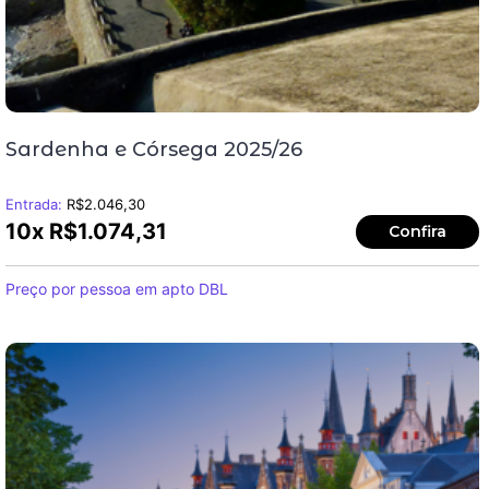
Sardenha e Córsega 2025/26
Entrada:
R$
2.046,30
10x
R$
1.074,31
Confira
Preço por pessoa em apto DBL