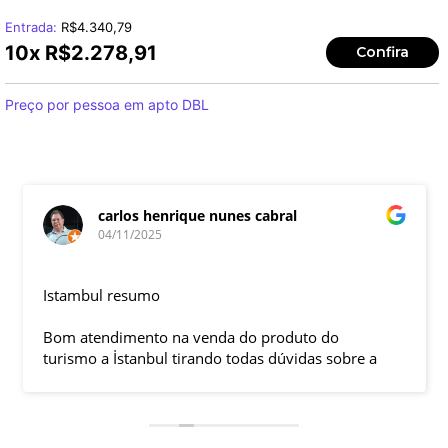
Entrada:
R$
4.340,79
10x
R$
2.278,91
Confira
Preço por pessoa em apto DBL
carlos henrique nunes cabral
04/11/2025
Istambul resumo
Bom atendimento na venda do produto do
turismo a İstanbul tirando todas dúvidas sobre a
viagem que tive, já que pela primeira vez em 30
anos viajei sozinho sem a esposa e filhas que
ficaram em SP trabalhando. A associação dessa
agência com a operadora local em Istambul, a