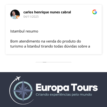
carlos henrique nunes cabral
04/11/2025
Istambul resumo
Bom atendimento na venda do produto do
turismo a İstanbul tirando todas dúvidas sobre a
viagem que tive, já que pela primeira vez em 30
anos viajei sozinho sem a esposa e filhas que
ficaram em SP trabalhando. A associação dessa
agência com a operadora local em Istambul, a
LÍDER, garantiu o sucesso da viagem que foi, lá, em
grupo formado por brasileiros e com guia Turco, Sr
Ali Faik, falando um português impecável e foi
muito disponível e atencioso. Os transfers, foram
4, todos em vans novas e os trajetos em ônibus
com pilotos tranquilos dirigindo com segurança
pelas boas estradas da Turquia. Os hotéis: Armada
em Istambul, de excelente localização, com boas