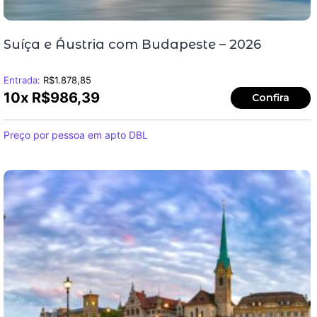
Suíça e Áustria com Budapeste – 2026
Entrada:
R$
1.878,85
10x
R$
986,39
Confira
Preço por pessoa em apto DBL