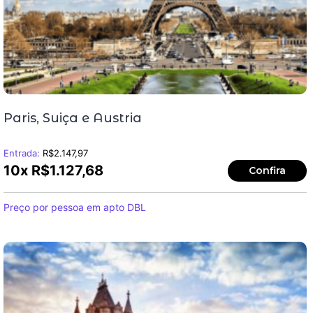
Paris, Suiça e Austria
Entrada:
R$
2.147,97
10x
R$
1.127,68
Confira
Preço por pessoa em apto DBL