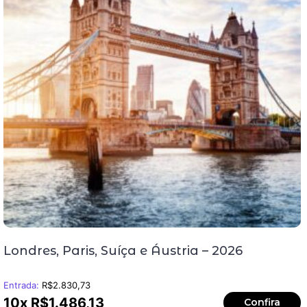
Londres, Paris, Suíça e Áustria – 2026
Entrada:
R$
2.830,73
10x
R$
1.486,13
Confira