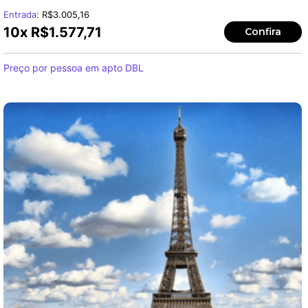
Entrada:
R$
3.005,16
10x
R$
1.577,71
Confira
Preço por pessoa em apto DBL