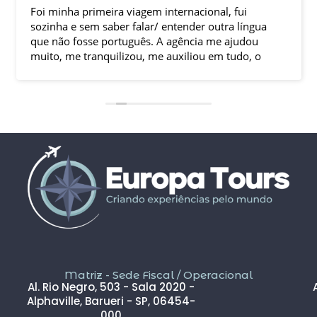
Foi minha primeira viagem internacional, fui
sozinha e sem saber falar/ entender outra língua
que não fosse português. A agência me ajudou
muito, me tranquilizou, me auxiliou em tudo, o
que tornou essa experiência ótima. Até com um
imprevisto com o voo de volta eles me auxiliaram
até que eu estivesse no destino final.
Enfim, amei essa experiência. As visitas com guia
explicando a história do lugar, amizades que fiz no
grupo… tudo tornou essa experiência incrível.
Meu sonho foi realizado de forma fantástica.
Matriz - Sede Fiscal / Operacional
Al. Rio Negro, 503 - Sala 2020 -
Alphaville, Barueri - SP, 06454-
000