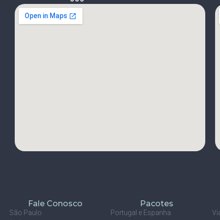
Fale Conosco
Pacotes
São Paulo
Portugal e Espanha
Vi