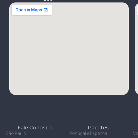
Fale Conosco
Pacotes
São Paulo
Portugal e Espanha
Vi