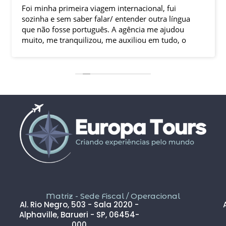
Foi minha primeira viagem internacional, fui
sozinha e sem saber falar/ entender outra língua
que não fosse português. A agência me ajudou
muito, me tranquilizou, me auxiliou em tudo, o
que tornou essa experiência ótima. Até com um
imprevisto com o voo de volta eles me auxiliaram
até que eu estivesse no destino final.
Enfim, amei essa experiência. As visitas com guia
explicando a história do lugar, amizades que fiz no
grupo… tudo tornou essa experiência incrível.
Meu sonho foi realizado de forma fantástica.
Matriz - Sede Fiscal / Operacional
Al. Rio Negro, 503 - Sala 2020 -
Alphaville, Barueri - SP, 06454-
000