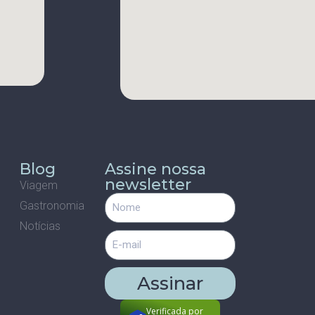
s
Blog
Assine nossa
newsletter
Viagem
Gastronomia
m
Notícias
Assinar
Verificada por