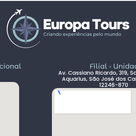
propostos foram bem interessantes ,
solícito
passeios inclusos tipo barco ,entrada em
c
museus sem filas .
Pais todo está de parabéns ,tudo limpo ,
sem pichação, super seguro ( andava com
celular na mão sem medo )
Dou 5* para a Agência Europatour
Sr.Gabriel em especial
Só não dou 5 * ao aeroporto devido a
demora na imigração de Lisboa tanto na
acional
Filial - Unid
chegada ( 2hs 30 min ) e na saída (90 min )
Av. Cassiano Ricardo, 319, S
, outro absurdo é o freeshop maior ser
Aquarius, São José dos Ca
antes da imigração ,so encontramos um
12246-870
freeshop bem pequeno ,decepcionante .