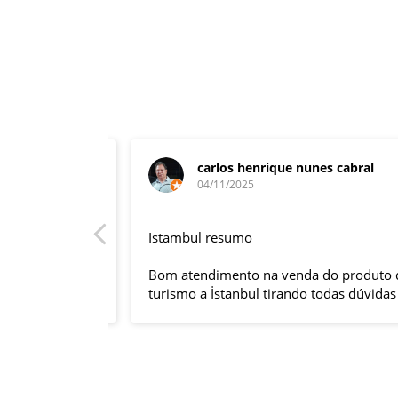
carlos henrique nunes cabral
04/11/2025
rnacional,
Istambul resumo
entender
tuguês. A
Bom atendimento na venda do produto do
anquilizou,
turismo a İstanbul tirando todas dúvidas
rnou essa
sobre a viagem que tive, já que pela
 imprevisto
primeira vez em 30 anos viajei sozinho
iliaram até
sem a esposa e filhas que ficaram em SP
l.
trabalhando. A associação dessa agência
s visitas
com a operadora local em Istambul, a