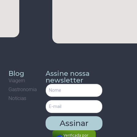
s
Blog
Assine nossa
newsletter
Viagem
Gastronomia
m
Notícias
Assinar
Verificada por