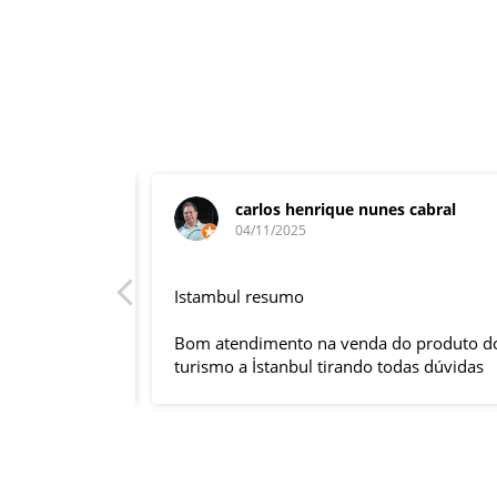
carlos henrique nunes cabral
04/11/2025
rnacional,
Istambul resumo
entender
tuguês. A
Bom atendimento na venda do produto do
anquilizou,
turismo a İstanbul tirando todas dúvidas
rnou essa
sobre a viagem que tive, já que pela
 imprevisto
primeira vez em 30 anos viajei sozinho
iliaram até
sem a esposa e filhas que ficaram em SP
l.
trabalhando. A associação dessa agência
s visitas
com a operadora local em Istambul, a