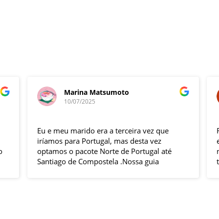
Marina Matsumoto
10/07/2025
Eu e meu marido era a terceira vez que
F
iríamos para Portugal, mas desta vez
e
optamos o pacote Norte de Portugal até
n
Santiago de Compostela .Nossa guia
t
Elizabeth e o motorista Fabio foram
s
excelentes , pontuais , muitas explicações
i
durante o trajeto e qdo chegava ao
h
local.Hoteis e localização boas .
p
Todas cidades visitadas e os locais
g