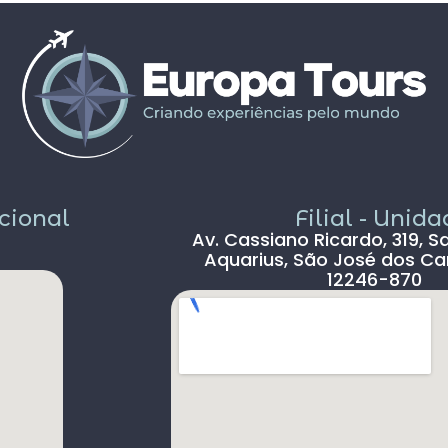
propostos foram bem interessantes ,
solícito
passeios inclusos tipo barco ,entrada em
c
museus sem filas .
Pais todo está de parabéns ,tudo limpo ,
sem pichação, super seguro ( andava com
celular na mão sem medo )
Dou 5* para a Agência Europatour
Sr.Gabriel em especial
Só não dou 5 * ao aeroporto devido a
demora na imigração de Lisboa tanto na
acional
Filial - Unid
chegada ( 2hs 30 min ) e na saída (90 min )
Av. Cassiano Ricardo, 319, S
, outro absurdo é o freeshop maior ser
Aquarius, São José dos Ca
antes da imigração ,so encontramos um
12246-870
freeshop bem pequeno ,decepcionante .