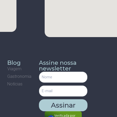
s
Blog
Assine nossa
newsletter
Viagem
Gastronomia
m
Notícias
Assinar
Verificada por