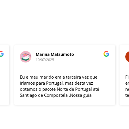
Marina Matsumoto
10/07/2025
Eu e meu marido era a terceira vez que
F
iríamos para Portugal, mas desta vez
e
optamos o pacote Norte de Portugal até
n
Santiago de Compostela .Nossa guia
t
Elizabeth e o motorista Fabio foram
s
excelentes , pontuais , muitas explicações
i
durante o trajeto e qdo chegava ao
h
local.Hoteis e localização boas .
p
Todas cidades visitadas e os locais
g