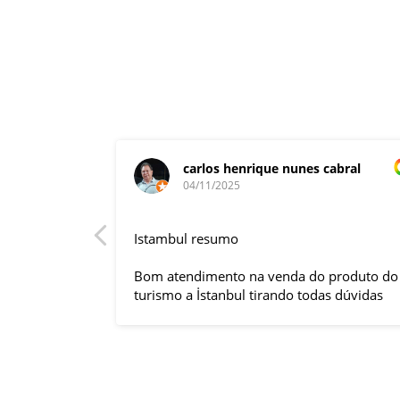
carlos henrique nunes cabral
04/11/2025
rnacional,
Istambul resumo
entender
tuguês. A
Bom atendimento na venda do produto do
anquilizou,
turismo a İstanbul tirando todas dúvidas
rnou essa
sobre a viagem que tive, já que pela
 imprevisto
primeira vez em 30 anos viajei sozinho
iliaram até
sem a esposa e filhas que ficaram em SP
l.
trabalhando. A associação dessa agência
s visitas
com a operadora local em Istambul, a