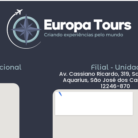
propostos foram bem interessantes ,
solícito
passeios inclusos tipo barco ,entrada em
c
museus sem filas .
Pais todo está de parabéns ,tudo limpo ,
sem pichação, super seguro ( andava com
celular na mão sem medo )
Dou 5* para a Agência Europatour
Sr.Gabriel em especial
Só não dou 5 * ao aeroporto devido a
demora na imigração de Lisboa tanto na
acional
Filial - Unid
chegada ( 2hs 30 min ) e na saída (90 min )
Av. Cassiano Ricardo, 319, S
, outro absurdo é o freeshop maior ser
Aquarius, São José dos Ca
antes da imigração ,so encontramos um
12246-870
freeshop bem pequeno ,decepcionante .