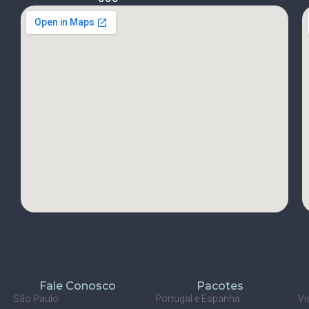
Fale Conosco
Pacotes
São Paulo
Portugal e Espanha
Vi