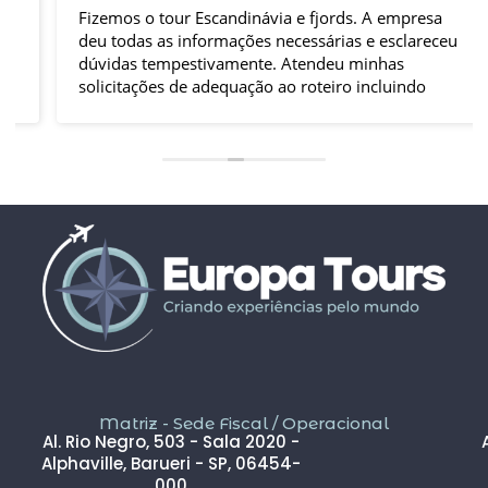
Fizemos o tour Escandinávia e fjords. A empresa
deu todas as informações necessárias e esclareceu
dúvidas tempestivamente. Atendeu minhas
solicitações de adequação ao roteiro incluindo
compra de passagens de trens e hospedagem
extra. Tudo saiu conforme planejado. Os passeios
foram excelentes, o guia acompanhante muito
prestativo e solícito. Com certeza, faria oura
viagem com empresa.
Matriz - Sede Fiscal / Operacional
Al. Rio Negro, 503 - Sala 2020 -
Alphaville, Barueri - SP, 06454-
000