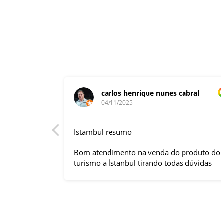
carlos henrique nunes cabral
04/11/2025
rnacional,
Istambul resumo
entender
tuguês. A
Bom atendimento na venda do produto do
anquilizou,
turismo a İstanbul tirando todas dúvidas
rnou essa
sobre a viagem que tive, já que pela
 imprevisto
primeira vez em 30 anos viajei sozinho
iliaram até
sem a esposa e filhas que ficaram em SP
l.
trabalhando. A associação dessa agência
s visitas
com a operadora local em Istambul, a