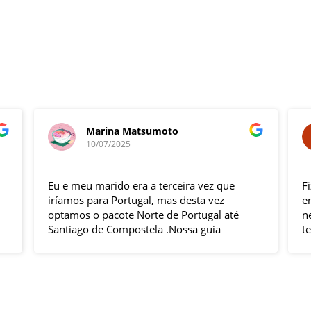
Marina Matsumoto
10/07/2025
Eu e meu marido era a terceira vez que
F
iríamos para Portugal, mas desta vez
e
optamos o pacote Norte de Portugal até
n
Santiago de Compostela .Nossa guia
t
Elizabeth e o motorista Fabio foram
s
excelentes , pontuais , muitas explicações
i
durante o trajeto e qdo chegava ao
h
local.Hoteis e localização boas .
p
Todas cidades visitadas e os locais
g