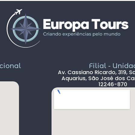
propostos foram bem interessantes ,
solícito
passeios inclusos tipo barco ,entrada em
c
museus sem filas .
Pais todo está de parabéns ,tudo limpo ,
sem pichação, super seguro ( andava com
celular na mão sem medo )
Dou 5* para a Agência Europatour
Sr.Gabriel em especial
Só não dou 5 * ao aeroporto devido a
demora na imigração de Lisboa tanto na
acional
Filial - Unid
chegada ( 2hs 30 min ) e na saída (90 min )
Av. Cassiano Ricardo, 319, S
, outro absurdo é o freeshop maior ser
Aquarius, São José dos Ca
antes da imigração ,so encontramos um
12246-870
freeshop bem pequeno ,decepcionante .