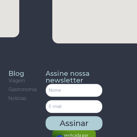
s
Blog
Assine nossa
newsletter
Viagem
Gastronomia
m
Notícias
Assinar
Verificada por