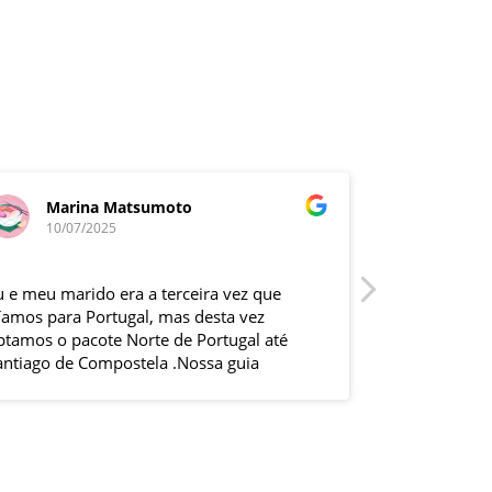
Marina Matsumoto
Denis
10/07/2025
25/06/
u e meu marido era a terceira vez que
Fizemos o tou
ríamos para Portugal, mas desta vez
empresa deu 
ptamos o pacote Norte de Portugal até
necessárias e
antiago de Compostela .Nossa guia
tempestivame
lizabeth e o motorista Fabio foram
solicitações 
xcelentes , pontuais , muitas explicações
incluindo com
urante o trajeto e qdo chegava ao
hospedagem e
ocal.Hoteis e localização boas .
planejado. Os
odas cidades visitadas e os locais
guia acompan