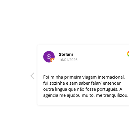
Stefani
16/01/2026
is muito
Foi minha primeira viagem internacional,
udo perfeito.
fui sozinha e sem saber falar/ entender
outra língua que não fosse português. A
agência me ajudou muito, me tranquilizou,
me auxiliou em tudo, o que tornou essa
experiência ótima. Até com um imprevisto
com o voo de volta eles me auxiliaram até
que eu estivesse no destino final.
Enfim, amei essa experiência. As visitas