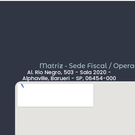
com guia explicando a história do lugar,
amizades que fiz no grupo… tudo tornou
essa experiência incrível.
Meu sonho foi realizado de forma
fantástica.
Matriz - Sede Fiscal / Oper
Al. Rio Negro, 503 - Sala 2020 -
Alphaville, Barueri - SP, 06454-000