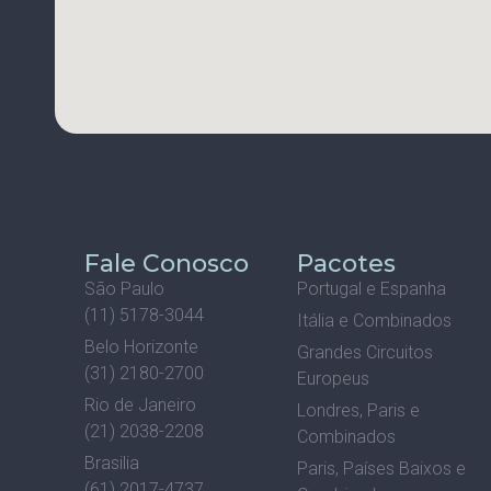
Fale Conosco
Pacotes
São Paulo
Portugal e Espanha
(11) 5178-3044
Itália e Combinados
Belo Horizonte
Grandes Circuitos
(31) 2180-2700
Europeus
Rio de Janeiro
Londres, Paris e
(21) 2038-2208
Combinados
Brasilia
Paris, Países Baixos e
(61) 2017-4737