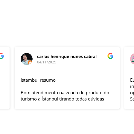
carlos henrique nunes cabral
04/11/2025
Istambul resumo
E
i
Bom atendimento na venda do produto do
o
turismo a İstanbul tirando todas dúvidas
S
sobre a viagem que tive, já que pela
E
primeira vez em 30 anos viajei sozinho
e
sem a esposa e filhas que ficaram em SP
d
trabalhando. A associação dessa agência
l
com a operadora local em Istambul, a
T