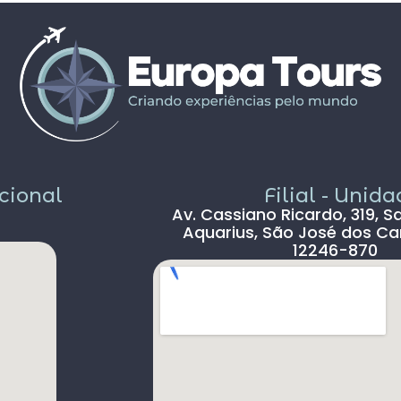
propostos foram bem interessantes ,
solícito
passeios inclusos tipo barco ,entrada em
c
museus sem filas .
Pais todo está de parabéns ,tudo limpo ,
sem pichação, super seguro ( andava com
celular na mão sem medo )
Dou 5* para a Agência Europatour
Sr.Gabriel em especial
Só não dou 5 * ao aeroporto devido a
demora na imigração de Lisboa tanto na
acional
Filial - Unid
chegada ( 2hs 30 min ) e na saída (90 min )
Av. Cassiano Ricardo, 319, S
, outro absurdo é o freeshop maior ser
Aquarius, São José dos Ca
antes da imigração ,so encontramos um
12246-870
freeshop bem pequeno ,decepcionante .