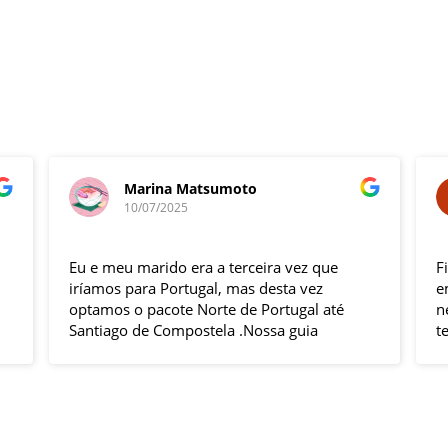
Marina Matsumoto
10/07/2025
Eu e meu marido era a terceira vez que
F
iríamos para Portugal, mas desta vez
e
optamos o pacote Norte de Portugal até
n
Santiago de Compostela .Nossa guia
t
Elizabeth e o motorista Fabio foram
s
excelentes , pontuais , muitas explicações
i
durante o trajeto e qdo chegava ao
h
local.Hoteis e localização boas .
p
Todas cidades visitadas e os locais
g