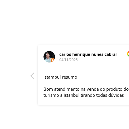
carlos henrique nunes cabral
04/11/2025
rnacional,
Istambul resumo
entender
tuguês. A
Bom atendimento na venda do produto do
anquilizou,
turismo a İstanbul tirando todas dúvidas
rnou essa
sobre a viagem que tive, já que pela
 imprevisto
primeira vez em 30 anos viajei sozinho
iliaram até
sem a esposa e filhas que ficaram em SP
l.
trabalhando. A associação dessa agência
s visitas
com a operadora local em Istambul, a