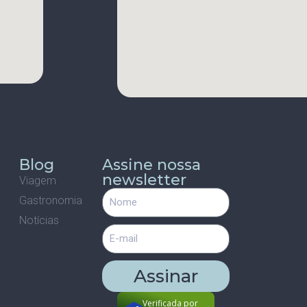
s
Blog
Assine nossa
newsletter
Viagem
Gastronomia
m
Notícias
Assinar
Verificada por