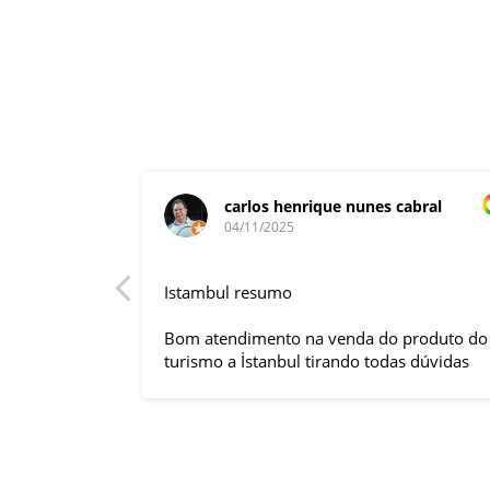
carlos henrique nunes cabral
04/11/2025
rnacional,
Istambul resumo
entender
tuguês. A
Bom atendimento na venda do produto do
anquilizou,
turismo a İstanbul tirando todas dúvidas
rnou essa
sobre a viagem que tive, já que pela
 imprevisto
primeira vez em 30 anos viajei sozinho
iliaram até
sem a esposa e filhas que ficaram em SP
l.
trabalhando. A associação dessa agência
s visitas
com a operadora local em Istambul, a