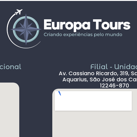
propostos foram bem interessantes ,
solícito
passeios inclusos tipo barco ,entrada em
c
museus sem filas .
Pais todo está de parabéns ,tudo limpo ,
sem pichação, super seguro ( andava com
celular na mão sem medo )
Dou 5* para a Agência Europatour
Sr.Gabriel em especial
Só não dou 5 * ao aeroporto devido a
demora na imigração de Lisboa tanto na
acional
Filial - Unid
chegada ( 2hs 30 min ) e na saída (90 min )
Av. Cassiano Ricardo, 319, S
, outro absurdo é o freeshop maior ser
Aquarius, São José dos Ca
antes da imigração ,so encontramos um
12246-870
freeshop bem pequeno ,decepcionante .