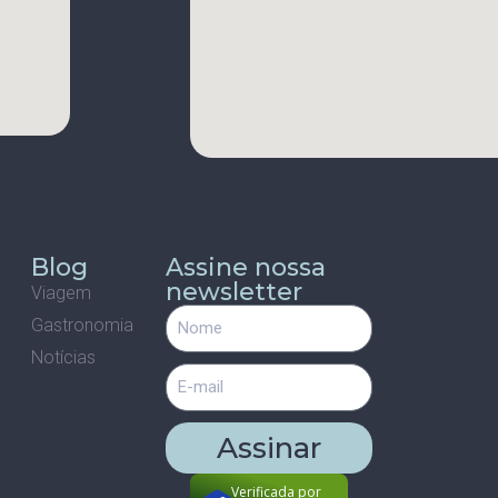
s
Blog
Assine nossa
newsletter
Viagem
Gastronomia
m
Notícias
Assinar
Verificada por