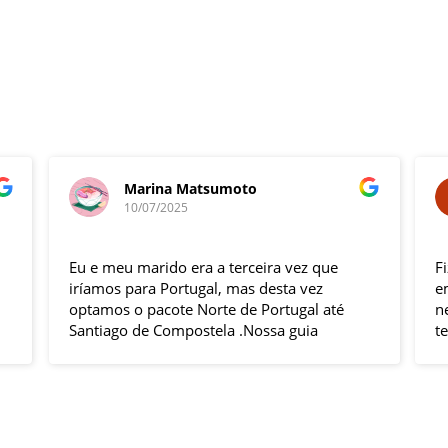
Marina Matsumoto
10/07/2025
Eu e meu marido era a terceira vez que
F
iríamos para Portugal, mas desta vez
e
optamos o pacote Norte de Portugal até
n
Santiago de Compostela .Nossa guia
t
Elizabeth e o motorista Fabio foram
s
excelentes , pontuais , muitas explicações
i
durante o trajeto e qdo chegava ao
h
local.Hoteis e localização boas .
p
Todas cidades visitadas e os locais
g