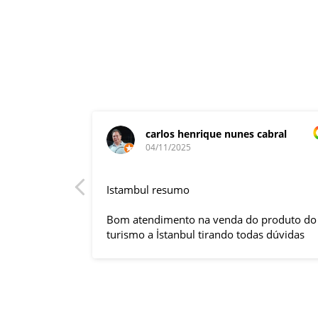
carlos henrique nunes cabral
04/11/2025
rnacional,
Istambul resumo
entender
tuguês. A
Bom atendimento na venda do produto do
anquilizou,
turismo a İstanbul tirando todas dúvidas
rnou essa
sobre a viagem que tive, já que pela
 imprevisto
primeira vez em 30 anos viajei sozinho
iliaram até
sem a esposa e filhas que ficaram em SP
l.
trabalhando. A associação dessa agência
s visitas
com a operadora local em Istambul, a