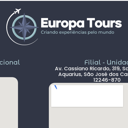
propostos foram bem interessantes ,
solícito
passeios inclusos tipo barco ,entrada em
c
museus sem filas .
Pais todo está de parabéns ,tudo limpo ,
sem pichação, super seguro ( andava com
celular na mão sem medo )
Dou 5* para a Agência Europatour
Sr.Gabriel em especial
Só não dou 5 * ao aeroporto devido a
demora na imigração de Lisboa tanto na
acional
Filial - Unid
chegada ( 2hs 30 min ) e na saída (90 min )
Av. Cassiano Ricardo, 319, S
, outro absurdo é o freeshop maior ser
Aquarius, São José dos Ca
antes da imigração ,so encontramos um
12246-870
freeshop bem pequeno ,decepcionante .