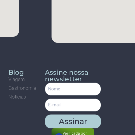
s
Blog
Assine nossa
newsletter
Viagem
Gastronomia
m
Notícias
Assinar
Verificada por