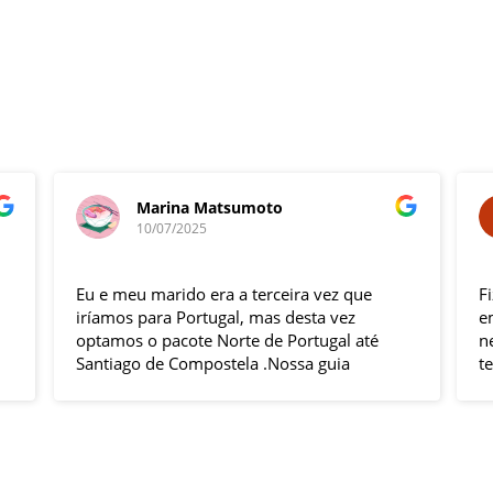
Marina Matsumoto
10/07/2025
Eu e meu marido era a terceira vez que
F
iríamos para Portugal, mas desta vez
e
optamos o pacote Norte de Portugal até
n
Santiago de Compostela .Nossa guia
t
Elizabeth e o motorista Fabio foram
s
excelentes , pontuais , muitas explicações
i
durante o trajeto e qdo chegava ao
h
local.Hoteis e localização boas .
p
Todas cidades visitadas e os locais
g