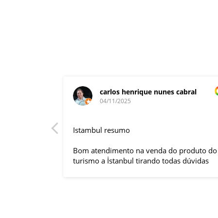
carlos henrique nunes cabral
04/11/2025
rnacional,
Istambul resumo
entender
tuguês. A
Bom atendimento na venda do produto do
anquilizou,
turismo a İstanbul tirando todas dúvidas
rnou essa
sobre a viagem que tive, já que pela
 imprevisto
primeira vez em 30 anos viajei sozinho
iliaram até
sem a esposa e filhas que ficaram em SP
l.
trabalhando. A associação dessa agência
s visitas
com a operadora local em Istambul, a