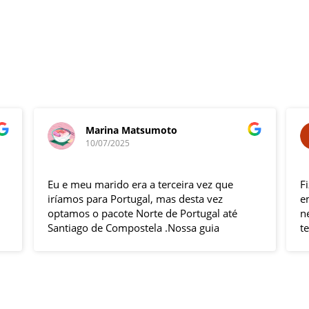
Marina Matsumoto
10/07/2025
Eu e meu marido era a terceira vez que
F
iríamos para Portugal, mas desta vez
e
optamos o pacote Norte de Portugal até
n
Santiago de Compostela .Nossa guia
t
Elizabeth e o motorista Fabio foram
s
excelentes , pontuais , muitas explicações
i
durante o trajeto e qdo chegava ao
h
local.Hoteis e localização boas .
p
Todas cidades visitadas e os locais
g