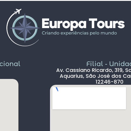
propostos foram bem interessantes ,
solícito
passeios inclusos tipo barco ,entrada em
c
museus sem filas .
Pais todo está de parabéns ,tudo limpo ,
sem pichação, super seguro ( andava com
celular na mão sem medo )
Dou 5* para a Agência Europatour
Sr.Gabriel em especial
Só não dou 5 * ao aeroporto devido a
demora na imigração de Lisboa tanto na
acional
Filial - Unid
chegada ( 2hs 30 min ) e na saída (90 min )
Av. Cassiano Ricardo, 319, S
, outro absurdo é o freeshop maior ser
Aquarius, São José dos Ca
antes da imigração ,so encontramos um
12246-870
freeshop bem pequeno ,decepcionante .