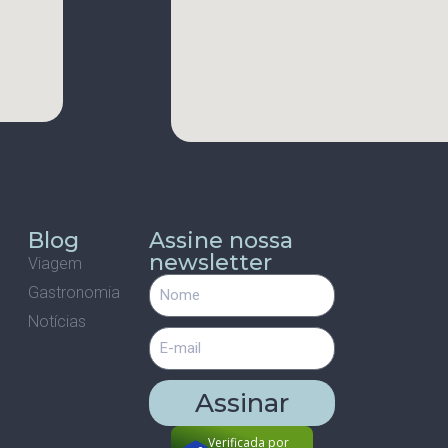
s
Blog
Assine nossa
newsletter
Viagem
Gastronomia
m
Notícias
Assinar
Verificada por