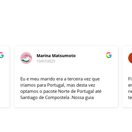
Marina Matsumoto
10/07/2025
Eu e meu marido era a terceira vez que
F
iríamos para Portugal, mas desta vez
e
optamos o pacote Norte de Portugal até
n
Santiago de Compostela .Nossa guia
t
Elizabeth e o motorista Fabio foram
s
excelentes , pontuais , muitas explicações
i
durante o trajeto e qdo chegava ao
h
local.Hoteis e localização boas .
p
Todas cidades visitadas e os locais
g