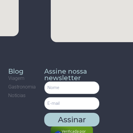
s
Blog
Assine nossa
newsletter
Viagem
Gastronomia
m
Notícias
Assinar
Verificada por