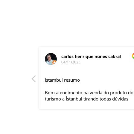
carlos henrique nunes cabral
04/11/2025
rnacional,
Istambul resumo
entender
tuguês. A
Bom atendimento na venda do produto do
anquilizou,
turismo a İstanbul tirando todas dúvidas
rnou essa
sobre a viagem que tive, já que pela
 imprevisto
primeira vez em 30 anos viajei sozinho
iliaram até
sem a esposa e filhas que ficaram em SP
l.
trabalhando. A associação dessa agência
s visitas
com a operadora local em Istambul, a