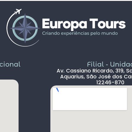
propostos foram bem interessantes ,
solícito
passeios inclusos tipo barco ,entrada em
c
museus sem filas .
Pais todo está de parabéns ,tudo limpo ,
sem pichação, super seguro ( andava com
celular na mão sem medo )
Dou 5* para a Agência Europatour
Sr.Gabriel em especial
Só não dou 5 * ao aeroporto devido a
demora na imigração de Lisboa tanto na
acional
Filial - Unid
chegada ( 2hs 30 min ) e na saída (90 min )
Av. Cassiano Ricardo, 319, S
, outro absurdo é o freeshop maior ser
Aquarius, São José dos Ca
antes da imigração ,so encontramos um
12246-870
freeshop bem pequeno ,decepcionante .