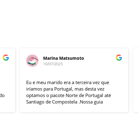
Marina Matsumoto
10/07/2025
Eu e meu marido era a terceira vez que
F
iríamos para Portugal, mas desta vez
e
optamos o pacote Norte de Portugal até
n
Santiago de Compostela .Nossa guia
t
Elizabeth e o motorista Fabio foram
s
excelentes , pontuais , muitas explicações
i
durante o trajeto e qdo chegava ao
h
local.Hoteis e localização boas .
p
Todas cidades visitadas e os locais
g