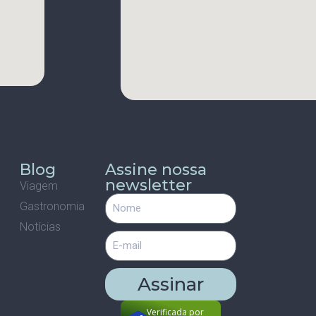
s
Blog
Assine nossa
newsletter
Viagem
Gastronomia
m
Notícias
Assinar
Verificada por