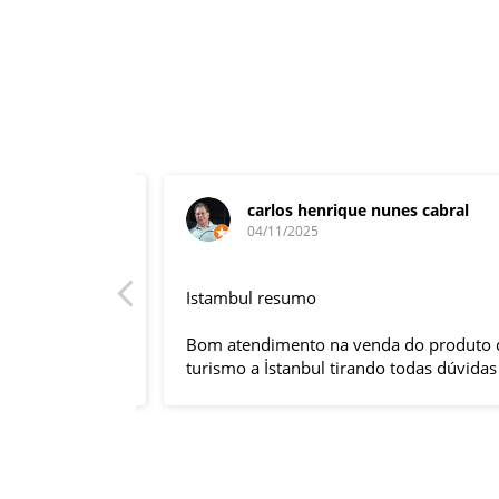
carlos henrique nunes cabral
04/11/2025
rnacional,
Istambul resumo
entender
tuguês. A
Bom atendimento na venda do produto do
anquilizou,
turismo a İstanbul tirando todas dúvidas
rnou essa
sobre a viagem que tive, já que pela
 imprevisto
primeira vez em 30 anos viajei sozinho
iliaram até
sem a esposa e filhas que ficaram em SP
l.
trabalhando. A associação dessa agência
s visitas
com a operadora local em Istambul, a