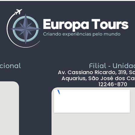
propostos foram bem interessantes ,
solícito
passeios inclusos tipo barco ,entrada em
c
museus sem filas .
Pais todo está de parabéns ,tudo limpo ,
sem pichação, super seguro ( andava com
celular na mão sem medo )
Dou 5* para a Agência Europatour
Sr.Gabriel em especial
Só não dou 5 * ao aeroporto devido a
demora na imigração de Lisboa tanto na
acional
Filial - Unid
chegada ( 2hs 30 min ) e na saída (90 min )
Av. Cassiano Ricardo, 319, S
, outro absurdo é o freeshop maior ser
Aquarius, São José dos Ca
antes da imigração ,so encontramos um
12246-870
freeshop bem pequeno ,decepcionante .