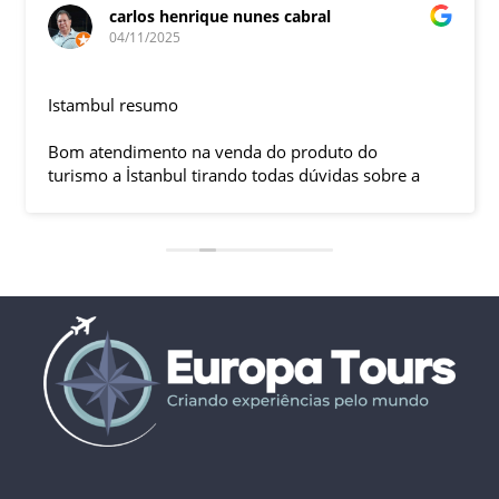
carlos henrique nunes cabral
04/11/2025
Istambul resumo
Bom atendimento na venda do produto do
turismo a İstanbul tirando todas dúvidas sobre a
viagem que tive, já que pela primeira vez em 30
anos viajei sozinho sem a esposa e filhas que
ficaram em SP trabalhando. A associação dessa
agência com a operadora local em Istambul, a
LÍDER, garantiu o sucesso da viagem que foi, lá, em
grupo formado por brasileiros e com guia Turco, Sr
Ali Faik, falando um português impecável e foi
muito disponível e atencioso. Os transfers, foram
4, todos em vans novas e os trajetos em ônibus
com pilotos tranquilos dirigindo com segurança
pelas boas estradas da Turquia. Os hotéis: Armada
em Istambul, de excelente localização, com boas
acomodações e muito bom café da manhã e o