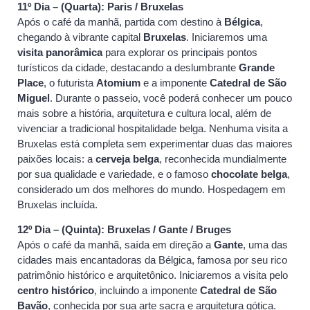
11º Dia – (Quarta): Paris / Bruxelas
Após o café da manhã, partida com destino à
Bélgica
,
chegando à vibrante capital
Bruxelas
. Iniciaremos uma
visita panorâmica
para explorar os principais pontos
turísticos da cidade, destacando a deslumbrante
Grande
Place
, o futurista
Atomium
e a imponente
Catedral de São
Miguel
. Durante o passeio, você poderá conhecer um pouco
mais sobre a história, arquitetura e cultura local, além de
vivenciar a tradicional hospitalidade belga. Nenhuma visita a
Bruxelas está completa sem experimentar duas das maiores
paixões locais: a
cerveja belga
, reconhecida mundialmente
por sua qualidade e variedade, e o famoso
chocolate belga
,
considerado um dos melhores do mundo. Hospedagem em
Bruxelas incluída.
12º Dia – (Quinta): Bruxelas / Gante / Bruges
Após o café da manhã, saída em direção a
Gante
, uma das
cidades mais encantadoras da Bélgica, famosa por seu rico
patrimônio histórico e arquitetônico. Iniciaremos a visita pelo
centro histórico
, incluindo a imponente
Catedral de São
Bavão
, conhecida por sua arte sacra e arquitetura gótica.