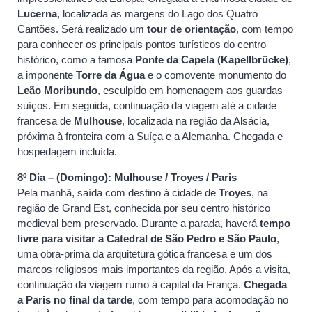
Lucerna
, localizada às margens do Lago dos Quatro
Cantões. Será realizado um
tour de orientação
, com tempo
para conhecer os principais pontos turísticos do centro
histórico, como a famosa
Ponte da Capela (Kapellbrücke)
,
a imponente
Torre da Água
e o comovente monumento do
Leão Moribundo
, esculpido em homenagem aos guardas
suíços. Em seguida, continuação da viagem até a cidade
francesa de
Mulhouse
, localizada na região da Alsácia,
próxima à fronteira com a Suíça e a Alemanha. Chegada e
hospedagem incluída.
8º Dia – (Domingo): Mulhouse / Troyes / Paris
Pela manhã, saída com destino à cidade de
Troyes
, na
região de Grand Est, conhecida por seu centro histórico
medieval bem preservado. Durante a parada, haverá
tempo
livre para visitar a Catedral de São Pedro e São Paulo
,
uma obra-prima da arquitetura gótica francesa e um dos
marcos religiosos mais importantes da região. Após a visita,
continuação da viagem rumo à capital da França.
Chegada
a Paris no final da tarde
, com tempo para acomodação no