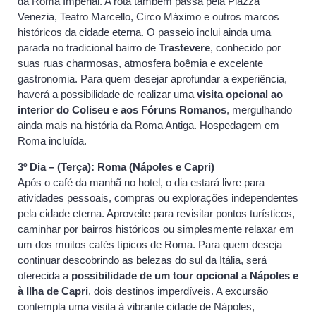
da Roma Imperial. A rota também passa pela Piazza
Venezia, Teatro Marcello, Circo Máximo e outros marcos
históricos da cidade eterna. O passeio inclui ainda uma
parada no tradicional bairro de
Trastevere
, conhecido por
suas ruas charmosas, atmosfera boêmia e excelente
gastronomia. Para quem desejar aprofundar a experiência,
haverá a possibilidade de realizar uma
visita opcional ao
interior do Coliseu e aos Fóruns Romanos
, mergulhando
ainda mais na história da Roma Antiga. Hospedagem em
Roma incluída.
3º Dia – (Terça): Roma (Nápoles e Capri)
Após o café da manhã no hotel, o dia estará livre para
atividades pessoais, compras ou explorações independentes
pela cidade eterna. Aproveite para revisitar pontos turísticos,
caminhar por bairros históricos ou simplesmente relaxar em
um dos muitos cafés típicos de Roma. Para quem deseja
continuar descobrindo as belezas do sul da Itália, será
oferecida a
possibilidade de um tour opcional a Nápoles e
à Ilha de Capri
, dois destinos imperdíveis. A excursão
contempla uma visita à vibrante cidade de Nápoles,