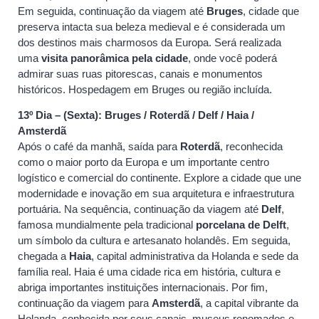
Em seguida, continuação da viagem até
Bruges
, cidade que
preserva intacta sua beleza medieval e é considerada um
dos destinos mais charmosos da Europa. Será realizada
uma
visita panorâmica pela cidade
, onde você poderá
admirar suas ruas pitorescas, canais e monumentos
históricos. Hospedagem em Bruges ou região incluída.
13º Dia – (Sexta): Bruges / Roterdã / Delf / Haia /
Amsterdã
Após o café da manhã, saída para
Roterdã
, reconhecida
como o maior porto da Europa e um importante centro
logístico e comercial do continente. Explore a cidade que une
modernidade e inovação em sua arquitetura e infraestrutura
portuária. Na sequência, continuação da viagem até
Delf
,
famosa mundialmente pela tradicional
porcelana de Delft
,
um símbolo da cultura e artesanato holandês. Em seguida,
chegada a
Haia
, capital administrativa da Holanda e sede da
família real. Haia é uma cidade rica em história, cultura e
abriga importantes instituições internacionais. Por fim,
continuação da viagem para
Amsterdã
, a capital vibrante da
Holanda, conhecida por seus canais, museus renomados e