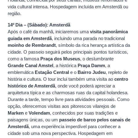
vida cultural intensa. Hospedagem incluída em Amsterdã ou
região.
14º Dia – (Sábado): Amsterdã
Após o café da manhã, iniciaremos uma
visita panorâmica
guiada em Amsterdã
, incluindo uma parada no tradicional
moinho de Rembrandt
, símbolo da rica herança artística da
cidade. O passeio seguirá pelos principais pontos turísticos,
como a famosa
Praça dos Museus
, o deslumbrante
Grande Canal Amstel
, a histórica
Praça Damm
, a
emblemática
Estação Central
e o
Bairro Judeu
, repleto de
história e cultura. O tour inclui também uma visita ao
centro
histórico de Amsterdã
, onde você poderá apreciar a
arquitetura típica e as charmosas ruas da capital holandesa.
Durante a tarde, tempo livre para atividades pessoais. Como
opção, oferecemos visitas aos pitorescos vilarejos de
Marken
e
Volendam
, conhecidos por suas tradições e
paisagens únicas, ou um
passeio de barco pelos canais de
Amsterdã
, uma experiência imperdível para conhecer a
cidade sob uma nova perspectiva. Hospedagem em