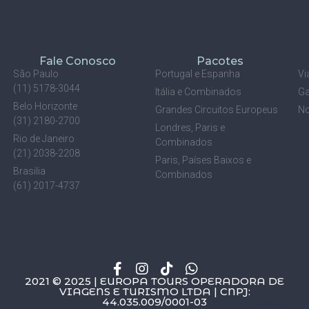
Fale Conosco
Pacotes
São Paulo
Portugal e Espanha
Vi
(11) 5178-3044
Itália e Combinados
Ga
Belo Horizonte
Grandes Circuitos Europeus
No
(31) 2180-2700
Londres, Paris e
Rio de Janeiro
Combinados
(21) 2038-2208
Paris, Países Baixos e
Brasilia
Combinados
(61) 2017-4737
2021 © 2025 | EUROPA TOURS OPERADORA DE
VIAGENS E TURISMO LTDA | CNPJ:
44.035.009/0001-03