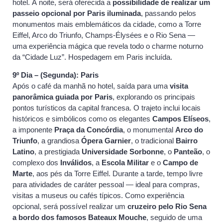
hotel. À noite, será oferecida a
possibilidade de realizar um
passeio opcional por Paris iluminada
, passando pelos
monumentos mais emblemáticos da cidade, como a Torre
Eiffel, Arco do Triunfo, Champs-Élysées e o Rio Sena —
uma experiência mágica que revela todo o charme noturno
da “Cidade Luz”. Hospedagem em Paris incluída.
9º Dia – (Segunda): Paris
Após o café da manhã no hotel, saída para uma
visita
panorâmica guiada por Paris
, explorando os principais
pontos turísticos da capital francesa. O trajeto inclui locais
históricos e simbólicos como os elegantes
Campos Elíseos
,
a imponente
Praça da Concórdia
, o monumental
Arco do
Triunfo
, a grandiosa
Ópera Garnier
, o tradicional
Bairro
Latino
, a prestigiada
Universidade Sorbonne
, o
Panteão
, o
complexo dos
Inválidos
, a
Escola Militar
e o
Campo de
Marte
, aos pés da Torre Eiffel. Durante a tarde, tempo livre
para atividades de caráter pessoal — ideal para compras,
visitas a museus ou cafés típicos. Como experiência
opcional, será possível realizar um
cruzeiro pelo Rio Sena
a bordo dos famosos Bateaux Mouche
, seguido de uma