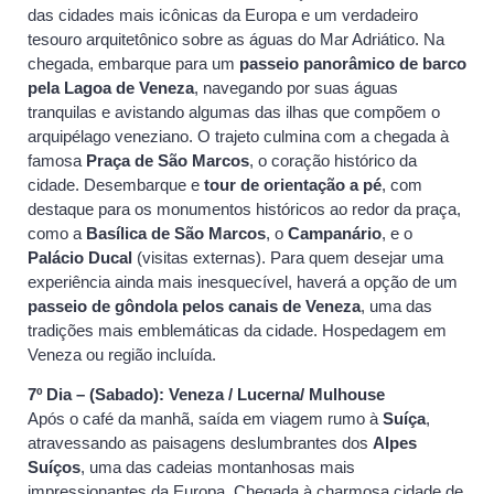
das cidades mais icônicas da Europa e um verdadeiro
tesouro arquitetônico sobre as águas do Mar Adriático. Na
chegada, embarque para um
passeio panorâmico de barco
pela Lagoa de Veneza
, navegando por suas águas
tranquilas e avistando algumas das ilhas que compõem o
arquipélago veneziano. O trajeto culmina com a chegada à
famosa
Praça de São Marcos
, o coração histórico da
cidade. Desembarque e
tour de orientação a pé
, com
destaque para os monumentos históricos ao redor da praça,
como a
Basílica de São Marcos
, o
Campanário
, e o
Palácio Ducal
(visitas externas). Para quem desejar uma
experiência ainda mais inesquecível, haverá a opção de um
passeio de gôndola pelos canais de Veneza
, uma das
tradições mais emblemáticas da cidade. Hospedagem em
Veneza ou região incluída.
7º Dia – (Sabado): Veneza / Lucerna/ Mulhouse
Após o café da manhã, saída em viagem rumo à
Suíça
,
atravessando as paisagens deslumbrantes dos
Alpes
Suíços
, uma das cadeias montanhosas mais
impressionantes da Europa. Chegada à charmosa cidade de