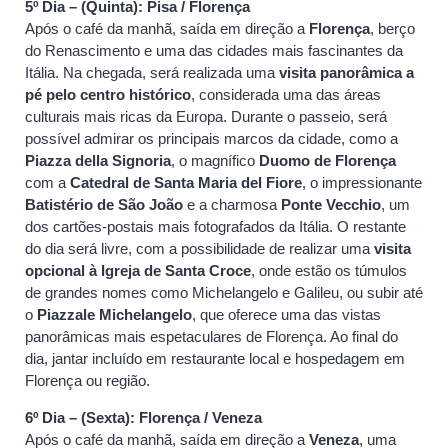
5º Dia – (Quinta): Pisa / Florença
Após o café da manhã, saída em direção a
Florença
, berço
do Renascimento e uma das cidades mais fascinantes da
Itália. Na chegada, será realizada uma
visita panorâmica a
pé pelo centro histórico
, considerada uma das áreas
culturais mais ricas da Europa. Durante o passeio, será
possível admirar os principais marcos da cidade, como a
Piazza della Signoria
, o magnífico
Duomo de Florença
com a
Catedral de Santa Maria del Fiore
, o impressionante
Batistério de São João
e a charmosa
Ponte Vecchio
, um
dos cartões-postais mais fotografados da Itália. O restante
do dia será livre, com a possibilidade de realizar uma
visita
opcional à Igreja de Santa Croce
, onde estão os túmulos
de grandes nomes como Michelangelo e Galileu, ou subir até
o
Piazzale Michelangelo
, que oferece uma das vistas
panorâmicas mais espetaculares de Florença. Ao final do
dia, jantar incluído em restaurante local e hospedagem em
Florença ou região.
6º Dia – (Sexta): Florença / Veneza
Após o café da manhã, saída em direção a
Veneza
, uma