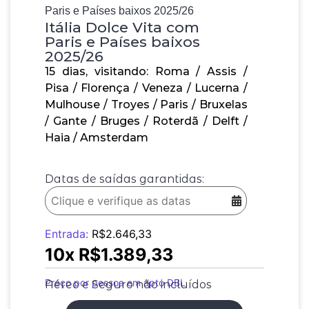
Paris e Países baixos 2025/26
Itália Dolce Vita com
Paris e Países baixos
2025/26
15 dias, visitando: Roma / Assis /
Pisa / Florença / Veneza / Lucerna /
Mulhouse / Troyes / Paris / Bruxelas
/ Gante / Bruges / Roterdã / Delft /
Haia / Amsterdam
Datas de saídas garantidas:
Entrada:
R$
2.646,33
10x
R$
1.389,33
Preço por pessoa em apto DBL
Aéreo e Seguro não incluídos