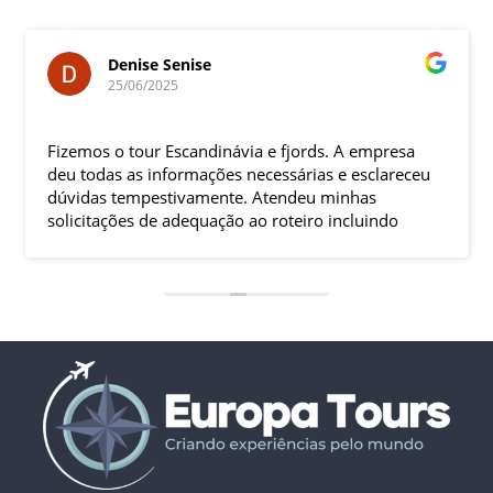
Denise Senise
25/06/2025
Fizemos o tour Escandinávia e fjords. A empresa
deu todas as informações necessárias e esclareceu
dúvidas tempestivamente. Atendeu minhas
solicitações de adequação ao roteiro incluindo
compra de passagens de trens e hospedagem
extra. Tudo saiu conforme planejado. Os passeios
foram excelentes, o guia acompanhante muito
prestativo e solícito. Com certeza, faria oura
viagem com empresa.