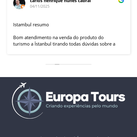
carlos henrique nunes cabral
04/11/2025
Istambul resumo
Bom atendimento na venda do produto do
turismo a İstanbul tirando todas dúvidas sobre a
viagem que tive, já que pela primeira vez em 30
anos viajei sozinho sem a esposa e filhas que
ficaram em SP trabalhando. A associação dessa
agência com a operadora local em Istambul, a
LÍDER, garantiu o sucesso da viagem que foi, lá, em
grupo formado por brasileiros e com guia Turco, Sr
Ali Faik, falando um português impecável e foi
muito disponível e atencioso. Os transfers, foram
4, todos em vans novas e os trajetos em ônibus
com pilotos tranquilos dirigindo com segurança
pelas boas estradas da Turquia. Os hotéis: Armada
em Istambul, de excelente localização, com boas
acomodações e muito bom café da manhã e o
Perissia na Capadócia com excelente acomodação