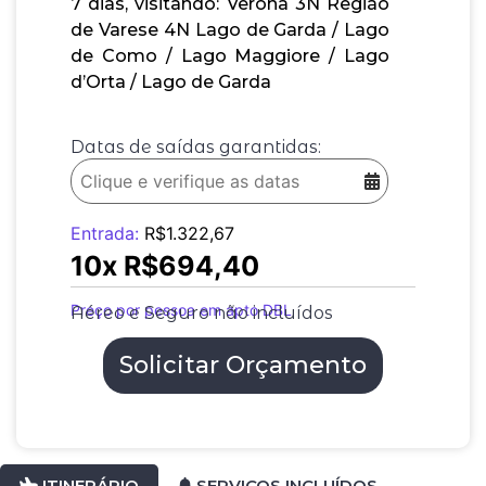
7 dias, visitando: Verona 3N Região
de Varese 4N Lago de Garda / Lago
de Como / Lago Maggiore / Lago
d’Orta / Lago de Garda
Datas de saídas garantidas:
Entrada:
R$
1.322,67
10x
R$
694,40
Preço por pessoa em apto DBL
Aéreo e Seguro não incluídos
Solicitar Orçamento
ITINERÁRIO
SERVIÇOS INCLUÍDOS