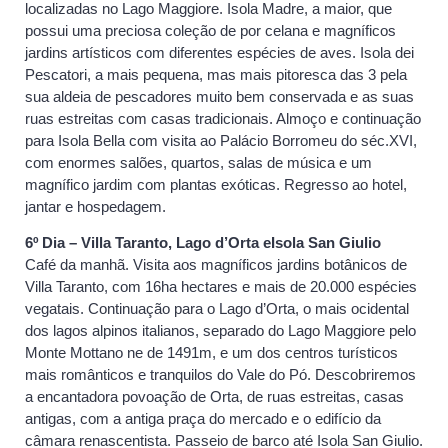
localizadas no Lago Maggiore. Isola Madre, a maior, que
possui uma preciosa coleção de por celana e magníficos
jardins artísticos com diferentes espécies de aves. Isola dei
Pescatori, a mais pequena, mas mais pitoresca das 3 pela
sua aldeia de pescadores muito bem conservada e as suas
ruas estreitas com casas tradicionais. Almoço e continuação
para Isola Bella com visita ao Palácio Borromeu do séc.XVI,
com enormes salões, quartos, salas de música e um
magnífico jardim com plantas exóticas. Regresso ao hotel,
jantar e hospedagem.
6º Dia – Villa Taranto, Lago d’Orta eIsola San Giulio
Café da manhã. Visita aos magníficos jardins botânicos de
Villa Taranto, com 16ha hectares e mais de 20.000 espécies
vegatais. Continuação para o Lago d’Orta, o mais ocidental
dos lagos alpinos italianos, separado do Lago Maggiore pelo
Monte Mottano ne de 1491m, e um dos centros turísticos
mais românticos e tranquilos do Vale do Pó. Descobriremos
a encantadora povoação de Orta, de ruas estreitas, casas
antigas, com a antiga praça do mercado e o edifício da
câmara renascentista. Passeio de barco até Isola San Giulio.