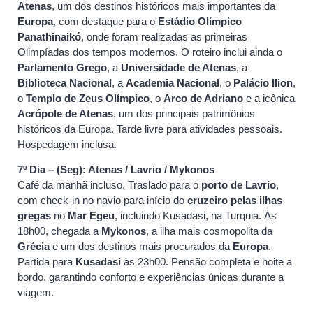
Atenas
, um dos destinos históricos mais importantes da
Europa
, com destaque para o
Estádio Olímpico
Panathinaikó
, onde foram realizadas as primeiras
Olimpíadas dos tempos modernos. O roteiro inclui ainda o
Parlamento Grego
, a
Universidade de Atenas
, a
Biblioteca Nacional
, a
Academia Nacional
, o
Palácio Ilion
,
o
Templo de Zeus Olímpico
, o
Arco de Adriano
e a icônica
Acrópole de Atenas
, um dos principais patrimônios
históricos da Europa. Tarde livre para atividades pessoais.
Hospedagem inclusa.
7º Dia – (Seg): Atenas / Lavrio / Mykonos
Café da manhã incluso. Traslado para o
porto de Lavrio
,
com check-in no navio para início do
cruzeiro pelas ilhas
gregas
no
Mar Egeu
, incluindo Kusadasi, na Turquia. Às
18h00, chegada a
Mykonos
, a ilha mais cosmopolita da
Grécia
e um dos destinos mais procurados da
Europa
.
Partida para
Kusadasi
às 23h00. Pensão completa e noite a
bordo, garantindo conforto e experiências únicas durante a
viagem.