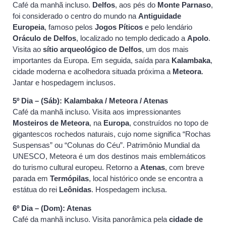
Café da manhã incluso.
Delfos
, aos pés do
Monte Parnaso
,
foi considerado o centro do mundo na
Antiguidade
Europeia
, famoso pelos
Jogos Píticos
e pelo lendário
Oráculo de Delfos
, localizado no templo dedicado a
Apolo
.
Visita ao
sítio arqueológico de Delfos
, um dos mais
importantes da Europa. Em seguida, saída para
Kalambaka
,
cidade moderna e acolhedora situada próxima a
Meteora
.
Jantar e hospedagem inclusos.
5º Dia – (Sáb): Kalambaka / Meteora / Atenas
Café da manhã incluso. Visita aos impressionantes
Mosteiros de Meteora
, na
Europa
, construídos no topo de
gigantescos rochedos naturais, cujo nome significa “Rochas
Suspensas” ou “Colunas do Céu”. Patrimônio Mundial da
UNESCO, Meteora é um dos destinos mais emblemáticos
do turismo cultural europeu. Retorno a
Atenas
, com breve
parada em
Termópilas
, local histórico onde se encontra a
estátua do rei
Leônidas
. Hospedagem inclusa.
6º Dia – (Dom): Atenas
Café da manhã incluso. Visita panorâmica pela
cidade de