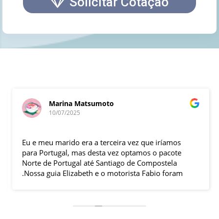
Solicitar Cotação
Marina Matsumoto
10/07/2025
Eu e meu marido era a terceira vez que iríamos
para Portugal, mas desta vez optamos o pacote
Norte de Portugal até Santiago de Compostela
.Nossa guia Elizabeth e o motorista Fabio foram
excelentes , pontuais , muitas explicações durante
o trajeto e qdo chegava ao local.Hoteis e
localização boas .
Todas cidades visitadas e os locais propostos