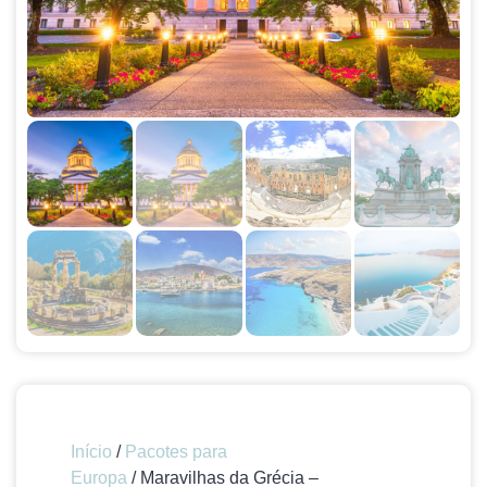
Início
/
Pacotes para
Europa
/ Maravilhas da Grécia –