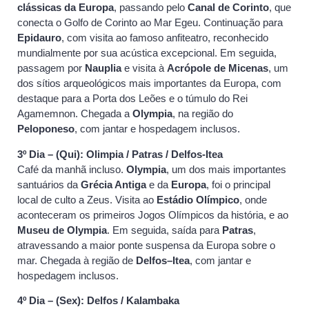
clássicas da Europa
, passando pelo
Canal de Corinto
, que
conecta o Golfo de Corinto ao Mar Egeu. Continuação para
Epidauro
, com visita ao famoso anfiteatro, reconhecido
mundialmente por sua acústica excepcional. Em seguida,
passagem por
Nauplia
e visita à
Acrópole de Micenas
, um
dos sítios arqueológicos mais importantes da Europa, com
destaque para a Porta dos Leões e o túmulo do Rei
Agamemnon. Chegada a
Olympia
, na região do
Peloponeso
, com jantar e hospedagem inclusos.
3º Dia – (Qui): Olimpia / Patras / Delfos-Itea
Café da manhã incluso.
Olympia
, um dos mais importantes
santuários da
Grécia Antiga
e da
Europa
, foi o principal
local de culto a Zeus. Visita ao
Estádio Olímpico
, onde
aconteceram os primeiros Jogos Olímpicos da história, e ao
Museu de Olympia
. Em seguida, saída para
Patras
,
atravessando a maior ponte suspensa da Europa sobre o
mar. Chegada à região de
Delfos–Itea
, com jantar e
hospedagem inclusos.
4º Dia – (Sex): Delfos / Kalambaka