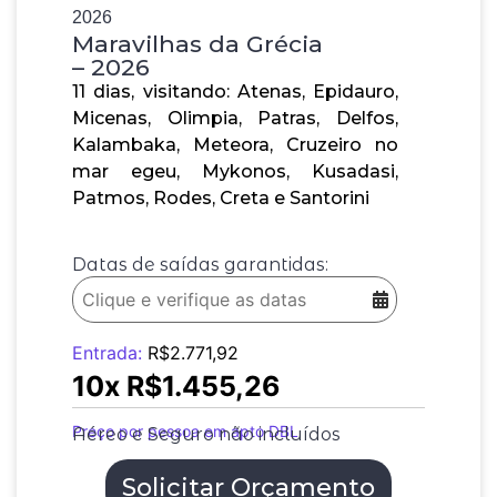
2026
Maravilhas da Grécia
– 2026
11 dias, visitando: Atenas, Epidauro,
Micenas, Olimpia, Patras, Delfos,
Kalambaka, Meteora, Cruzeiro no
mar egeu, Mykonos, Kusadasi,
Patmos, Rodes, Creta e Santorini
Datas de saídas garantidas:
Entrada:
R$
2.771,92
10x
R$
1.455,26
Preço por pessoa em apto DBL
Aéreo e Seguro não incluídos
Solicitar Orçamento