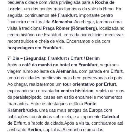
pequena cidade com vista privilegiada para a
Rocha de
Lorelei
, um dos pontos mais famosos do vale do Reno. Em
seguida, continuamos até
Frankfurt
, importante centro
financeiro e cultural da
Alemanha
. Ao chegar, faremos uma
visita à tradicional
Praça Römer (Römerberg)
, localizada no
centro histórico de Frankfurt, cercada por edifícios medievais
reconstruídos e cheia de vida. Encerramos o dia com
hospedagem em Frankfurt
.
7º Dia – (Segunda): Frankfurt / Erfurt / Berlim
Após o
café da manhã no hotel em Frankfurt
, seguimos
viagem rumo ao leste da
Alemanha
, com parada em
Erfurt
,
uma das cidades medievais mais bem preservadas do país.
Ao chegar, realizaremos um
tour orientativo por Erfurt
,
explorando seu encantador
centro histórico
, repleto de ruas
de paralelepípedo, casas em estilo enxaimel e monumentos
marcantes. Entre os destaques estão a
Ponte
Krämerbrücke
, uma das mais antigas da Europa com
habitações construídas sobre ela, e a imponente
Catedral
de Erfurt
, símbolo da cidade.Após a visita, continuamos até
a vibrante
Berlim
, capital da Alemanha e uma das