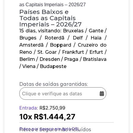
as Capitais Imperiais – 2026/27
Países Baixos e
Todas as Capitais
Imperiais – 2026/27
15 dias, visitando: Bruxelas / Gante /
Bruges / Roterdã / Delf / Haia /
Amsterdã / Boppard / Cruzeiro do
Reno / St. Goar / Frankfurt / Erfurt /
Berlim / Dresden / Praga / Bratislava
/ Viena / Budapeste
Datas de saídas garantidas:
Entrada:
R$
2.750,99
10x
R$
1.444,27
Preço por pessoa em apto DBL
Aéreo e Seguro não incluídos