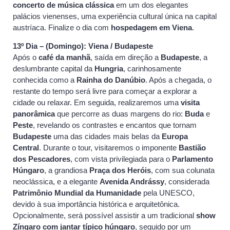
concerto de música clássica
em um dos elegantes
palácios vienenses, uma experiência cultural única na capital
austríaca. Finalize o dia com
hospedagem em Viena
.
13º Dia – (Domingo): Viena / Budapeste
Após o
café da manhã
, saída em direção a
Budapeste
, a
deslumbrante capital da
Hungria
, carinhosamente
conhecida como a
Rainha do Danúbio
. Após a chegada, o
restante do tempo será livre para começar a explorar a
cidade ou relaxar. Em seguida, realizaremos uma
visita
panorâmica
que percorre as duas margens do rio:
Buda
e
Peste
, revelando os contrastes e encantos que tornam
Budapeste
uma das cidades mais belas da
Europa
Central
. Durante o tour, visitaremos o imponente
Bastião
dos Pescadores
, com vista privilegiada para o
Parlamento
Húngaro
, a grandiosa
Praça dos Heróis
, com sua colunata
neoclássica, e a elegante
Avenida Andrássy
, considerada
Patrimônio Mundial da Humanidade
pela UNESCO,
devido à sua importância histórica e arquitetônica.
Opcionalmente, será possível assistir a um tradicional
show
Zíngaro com jantar típico húngaro
, seguido por um