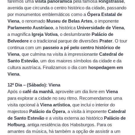
faremos uma
visita panorâmica
pela famosa
Ringstrasse
,
avenida que circunda o centro histórico da cidade, passando
por monumentos emblemáticos como a
Ópera Estatal de
Viena
, o renomado
Museu de Belas Artes
, o imponente
Parlamento Austríaco
, a histórica
Universidade de Viena
,
a magnífica
Igreja Votiva
, o deslumbrante
Palácio de
Belvedere
e o tradicional parque de diversões
Prater
. O tour
continua com um
passeio a pé pelo centro histórico de
Viena
, que culmina na visita à impressionante
Catedral de
Santo Estevão
, um dos maiores símbolos da cidade e da
cultura austríaca. Finalizamos o dia com
hospedagem em
Viena
.
12º Dia – (Sábado): Viena
Após o
café da manhã
, aproveite um dia livre em
Viena
para explorar a cidade no seu ritmo. Recomendamos uma
visita opcional à
Viena artística
, que inclui o interior do
majestoso
Palácio da Ópera
, a visita à imponente
Catedral
de Santo Estevão
e a visita externa ao histórico
Palácio de
Hofburg
, antiga residência dos Habsburgos. Para os
amantes da música, há também a opção de assistir a um