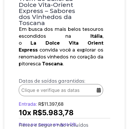
Dolce Vita-Orient
Express – Sabores
dos Vinhedos da
Toscana
Em busca dos mais belos tesouros
escondidos na
Itália
,
o
La
Dolce
Vita Orient
Express
convida você a explorar os
renomados vinhedos no coração da
pitoresca
Toscana
.
Datas de saídas garantidas:
Entrada:
R$
11.397,68
10x
R$
5.983,78
Preço por pessoa em apto DBL
Aéreo e Seguro não incluídos