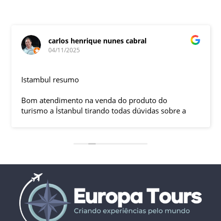
carlos henrique nunes cabral
04/11/2025
Istambul resumo
Bom atendimento na venda do produto do
turismo a İstanbul tirando todas dúvidas sobre a
viagem que tive, já que pela primeira vez em 30
anos viajei sozinho sem a esposa e filhas que
ficaram em SP trabalhando. A associação dessa
agência com a operadora local em Istambul, a
LÍDER, garantiu o sucesso da viagem que foi, lá, em
grupo formado por brasileiros e com guia Turco, Sr
Ali Faik, falando um português impecável e foi
muito disponível e atencioso. Os transfers, foram
4, todos em vans novas e os trajetos em ônibus
com pilotos tranquilos dirigindo com segurança