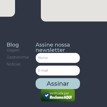
Blog
Assine nossa
newsletter
Viagem
Gastronomia
m
Notícias
Assinar
Verificada por