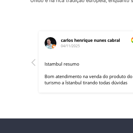
Unido e na rica tradição europeia, enquanto 
carlos henrique nunes cabral
04/11/2025
rnacional,
Istambul resumo
entender
tuguês. A
Bom atendimento na venda do produto do
anquilizou,
turismo a İstanbul tirando todas dúvidas
rnou essa
sobre a viagem que tive, já que pela
 imprevisto
primeira vez em 30 anos viajei sozinho
iliaram até
sem a esposa e filhas que ficaram em SP
l.
trabalhando. A associação dessa agência
s visitas
com a operadora local em Istambul, a
do lugar,
LÍDER, garantiu o sucesso da viagem que
do tornou
foi, lá, em grupo formado por brasileiros e
com guia Turco, Sr Ali Faik, falando um