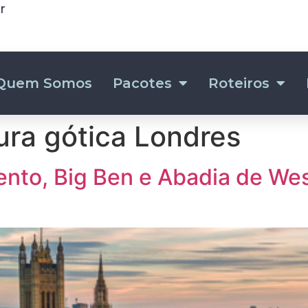
r
Quem Somos
Pacotes
Roteiros
ura gótica Londres
mento, Big Ben e Abadia de W