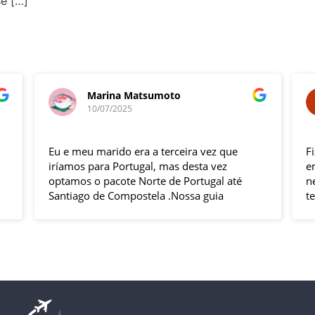
se […]
Marina Matsumoto
10/07/2025
Eu e meu marido era a terceira vez que
F
iríamos para Portugal, mas desta vez
e
optamos o pacote Norte de Portugal até
n
Santiago de Compostela .Nossa guia
t
Elizabeth e o motorista Fabio foram
s
excelentes , pontuais , muitas explicações
i
durante o trajeto e qdo chegava ao
h
local.Hoteis e localização boas .
p
Todas cidades visitadas e os locais
g
propostos foram bem interessantes ,
solícito
passeios inclusos tipo barco ,entrada em
c
museus sem filas .