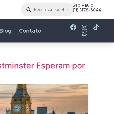
(31) 2180-2700
São Paulo
(11) 5178-3044
Blog
Contato
estminster Esperam por