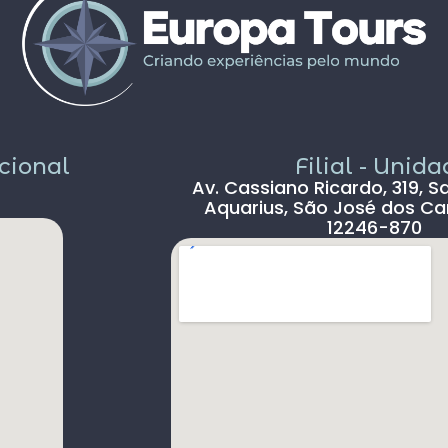
Pais todo está de parabéns ,tudo limpo ,
sem pichação, super seguro ( andava com
celular na mão sem medo )
Dou 5* para a Agência Europatour
Sr.Gabriel em especial
Só não dou 5 * ao aeroporto devido a
demora na imigração de Lisboa tanto na
acional
Filial - Unid
chegada ( 2hs 30 min ) e na saída (90 min )
Av. Cassiano Ricardo, 319, S
, outro absurdo é o freeshop maior ser
Aquarius, São José dos Ca
antes da imigração ,so encontramos um
12246-870
freeshop bem pequeno ,decepcionante .
s