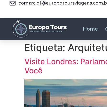
comercial@europatoursviagens.com.b
Home
Etiqueta:
Arquitet
Visite Londres: Parla
Você