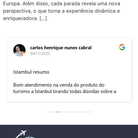
Europa. Além disso, cada parada revela uma nova
perspectiva, o que torna a experiência dinâmica e
enriquecedora. […]
carlos henrique nunes cabral
04/11/2025
Istambul resumo
Bom atendimento na venda do produto do
turismo a İstanbul tirando todas dúvidas sobre a
viagem que tive, já que pela primeira vez em 30
anos viajei sozinho sem a esposa e filhas que
ficaram em SP trabalhando. A associação dessa
agência com a operadora local em Istambul, a
LÍDER, garantiu o sucesso da viagem que foi, lá, em
grupo formado por brasileiros e com guia Turco, Sr
Ali Faik, falando um português impecável e foi