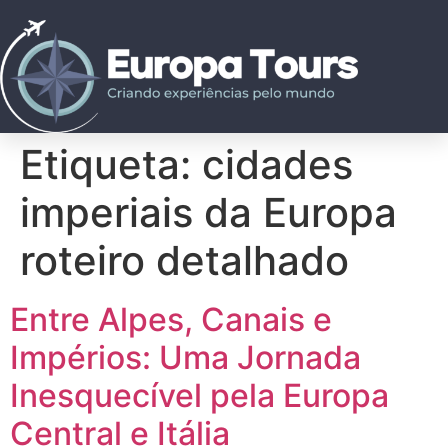
Etiqueta:
cidades
imperiais da Europa
roteiro detalhado
Entre Alpes, Canais e
Impérios: Uma Jornada
Inesquecível pela Europa
Central e Itália