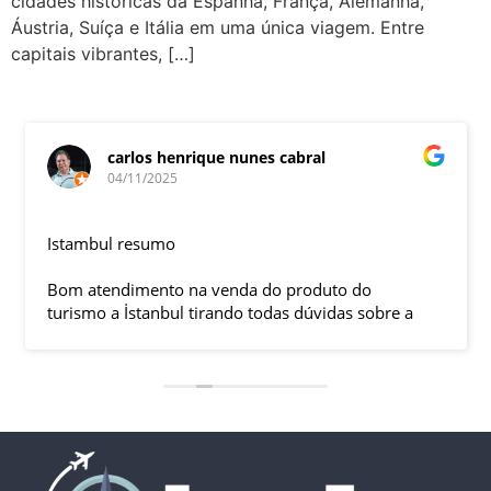
cidades históricas da Espanha, França, Alemanha,
Áustria, Suíça e Itália em uma única viagem. Entre
capitais vibrantes, […]
carlos henrique nunes cabral
04/11/2025
Istambul resumo
Bom atendimento na venda do produto do
turismo a İstanbul tirando todas dúvidas sobre a
viagem que tive, já que pela primeira vez em 30
anos viajei sozinho sem a esposa e filhas que
ficaram em SP trabalhando. A associação dessa
agência com a operadora local em Istambul, a
LÍDER, garantiu o sucesso da viagem que foi, lá, em
grupo formado por brasileiros e com guia Turco, Sr
Ali Faik, falando um português impecável e foi