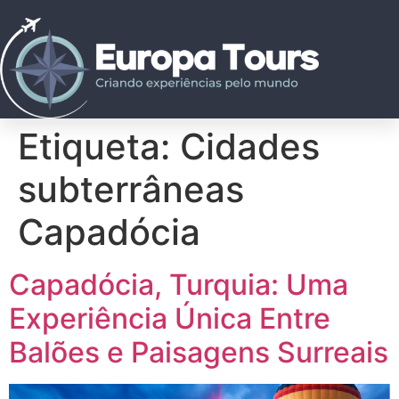
Etiqueta:
Cidades
subterrâneas
Capadócia
Capadócia, Turquia: Uma
Experiência Única Entre
Balões e Paisagens Surreais