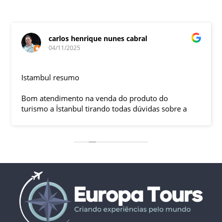
carlos henrique nunes cabral
04/11/2025
Istambul resumo
Bom atendimento na venda do produto do
turismo a İstanbul tirando todas dúvidas sobre a
viagem que tive, já que pela primeira vez em 30
anos viajei sozinho sem a esposa e filhas que
ficaram em SP trabalhando. A associação dessa
agência com a operadora local em Istambul, a
LÍDER, garantiu o sucesso da viagem que foi, lá, em
grupo formado por brasileiros e com guia Turco, Sr
Ali Faik, falando um português impecável e foi
muito disponível e atencioso. Os transfers, foram
4, todos em vans novas e os trajetos em ônibus
com pilotos tranquilos dirigindo com segurança