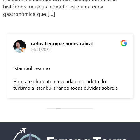
históricos, museus inovadores e uma cena
gastronômica que […]
carlos henrique nunes cabral
04/11/2025
Istambul resumo
Bom atendimento na venda do produto do
turismo a İstanbul tirando todas dúvidas sobre a
viagem que tive, já que pela primeira vez em 30
anos viajei sozinho sem a esposa e filhas que
ficaram em SP trabalhando. A associação dessa
agência com a operadora local em Istambul, a
LÍDER, garantiu o sucesso da viagem que foi, lá, em
grupo formado por brasileiros e com guia Turco, Sr
Ali Faik, falando um português impecável e foi