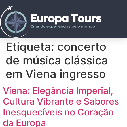
Etiqueta:
concerto
de música clássica
em Viena ingresso
Viena: Elegância Imperial,
Cultura Vibrante e Sabores
Inesquecíveis no Coração
da Europa