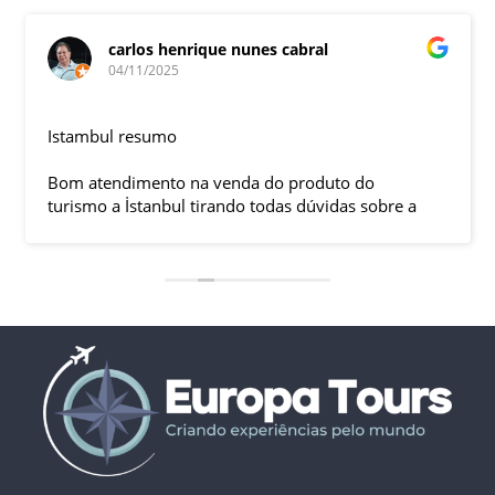
carlos henrique nunes cabral
04/11/2025
Istambul resumo
Bom atendimento na venda do produto do
turismo a İstanbul tirando todas dúvidas sobre a
viagem que tive, já que pela primeira vez em 30
anos viajei sozinho sem a esposa e filhas que
ficaram em SP trabalhando. A associação dessa
agência com a operadora local em Istambul, a
LÍDER, garantiu o sucesso da viagem que foi, lá, em
grupo formado por brasileiros e com guia Turco, Sr
Ali Faik, falando um português impecável e foi
muito disponível e atencioso. Os transfers, foram
4, todos em vans novas e os trajetos em ônibus
com pilotos tranquilos dirigindo com segurança
pelas boas estradas da Turquia. Os hotéis: Armada
em Istambul, de excelente localização, com boas