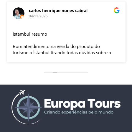
carlos henrique nunes cabral
04/11/2025
Istambul resumo
Bom atendimento na venda do produto do
turismo a İstanbul tirando todas dúvidas sobre a
viagem que tive, já que pela primeira vez em 30
anos viajei sozinho sem a esposa e filhas que
ficaram em SP trabalhando. A associação dessa
agência com a operadora local em Istambul, a
LÍDER, garantiu o sucesso da viagem que foi, lá, em
grupo formado por brasileiros e com guia Turco, Sr
Ali Faik, falando um português impecável e foi
muito disponível e atencioso. Os transfers, foram
4, todos em vans novas e os trajetos em ônibus
com pilotos tranquilos dirigindo com segurança
pelas boas estradas da Turquia. Os hotéis: Armada
em Istambul, de excelente localização, com boas