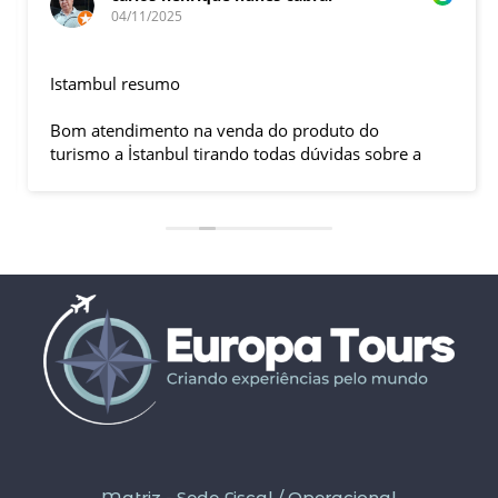
04/11/2025
Istambul resumo
Bom atendimento na venda do produto do
turismo a İstanbul tirando todas dúvidas sobre a
viagem que tive, já que pela primeira vez em 30
anos viajei sozinho sem a esposa e filhas que
ficaram em SP trabalhando. A associação dessa
agência com a operadora local em Istambul, a
LÍDER, garantiu o sucesso da viagem que foi, lá, em
grupo formado por brasileiros e com guia Turco, Sr
Ali Faik, falando um português impecável e foi
muito disponível e atencioso. Os transfers, foram
4, todos em vans novas e os trajetos em ônibus
com pilotos tranquilos dirigindo com segurança
pelas boas estradas da Turquia. Os hotéis: Armada
em Istambul, de excelente localização, com boas
acomodações e muito bom café da manhã e o
Perissia na Capadócia com excelente acomodação
Matriz - Sede Fiscal / Operacional