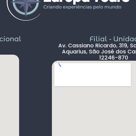
sem pichação, super seguro ( andava com
celular na mão sem medo )
Dou 5* para a Agência Europatour
Sr.Gabriel em especial
Só não dou 5 * ao aeroporto devido a
demora na imigração de Lisboa tanto na
acional
Filial - Unid
chegada ( 2hs 30 min ) e na saída (90 min )
Av. Cassiano Ricardo, 319, S
, outro absurdo é o freeshop maior ser
Aquarius, São José dos Ca
antes da imigração ,so encontramos um
12246-870
freeshop bem pequeno ,decepcionante .
s