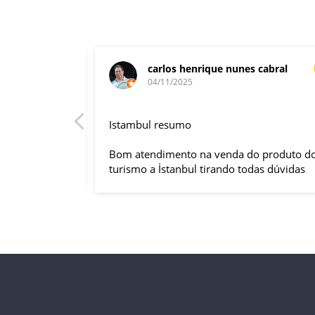
carlos henrique nunes cabral
04/11/2025
rnacional,
Istambul resumo
entender
tuguês. A
Bom atendimento na venda do produto do
anquilizou,
turismo a İstanbul tirando todas dúvidas
rnou essa
sobre a viagem que tive, já que pela
 imprevisto
primeira vez em 30 anos viajei sozinho
iliaram até
sem a esposa e filhas que ficaram em SP
l.
trabalhando. A associação dessa agência
s visitas
com a operadora local em Istambul, a
do lugar,
LÍDER, garantiu o sucesso da viagem que
do tornou
foi, lá, em grupo formado por brasileiros e
com guia Turco, Sr Ali Faik, falando um
rma
português impecável e foi muito disponível