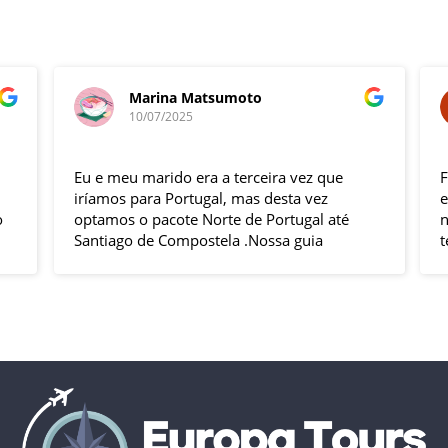
Marina Matsumoto
10/07/2025
Eu e meu marido era a terceira vez que
F
iríamos para Portugal, mas desta vez
e
optamos o pacote Norte de Portugal até
n
Santiago de Compostela .Nossa guia
t
Elizabeth e o motorista Fabio foram
s
excelentes , pontuais , muitas explicações
i
durante o trajeto e qdo chegava ao
h
local.Hoteis e localização boas .
p
Todas cidades visitadas e os locais
g
propostos foram bem interessantes ,
solícito
passeios inclusos tipo barco ,entrada em
c
museus sem filas .
Pais todo está de parabéns ,tudo limpo ,