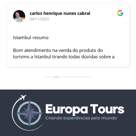
carlos henrique nunes cabral
04/11/2025
Istambul resumo
Bom atendimento na venda do produto do
turismo a İstanbul tirando todas dúvidas sobre a
viagem que tive, já que pela primeira vez em 30
anos viajei sozinho sem a esposa e filhas que
ficaram em SP trabalhando. A associação dessa
agência com a operadora local em Istambul, a
LÍDER, garantiu o sucesso da viagem que foi, lá, em
grupo formado por brasileiros e com guia Turco, Sr
Ali Faik, falando um português impecável e foi
muito disponível e atencioso. Os transfers, foram
4, todos em vans novas e os trajetos em ônibus
com pilotos tranquilos dirigindo com segurança
pelas boas estradas da Turquia. Os hotéis: Armada
em Istambul, de excelente localização, com boas