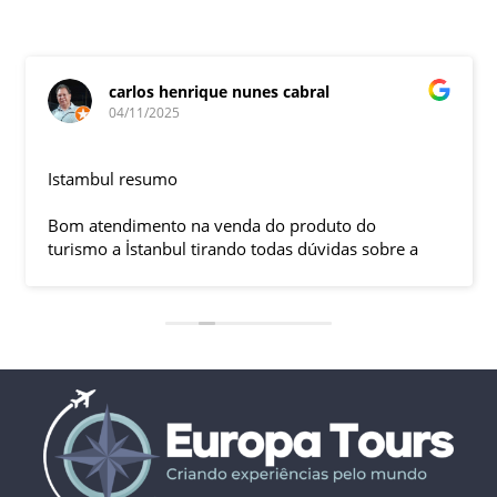
carlos henrique nunes cabral
04/11/2025
Istambul resumo
Bom atendimento na venda do produto do
turismo a İstanbul tirando todas dúvidas sobre a
viagem que tive, já que pela primeira vez em 30
anos viajei sozinho sem a esposa e filhas que
ficaram em SP trabalhando. A associação dessa
agência com a operadora local em Istambul, a
LÍDER, garantiu o sucesso da viagem que foi, lá, em
grupo formado por brasileiros e com guia Turco, Sr
Ali Faik, falando um português impecável e foi
muito disponível e atencioso. Os transfers, foram
4, todos em vans novas e os trajetos em ônibus
com pilotos tranquilos dirigindo com segurança