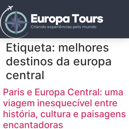
Etiqueta:
melhores
destinos da europa
central
Paris e Europa Central: uma
viagem inesquecível entre
história, cultura e paisagens
encantadoras