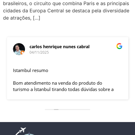
brasileiros, o circuito que combina Paris e as principais
cidades da Europa Central se destaca pela diversidade
de atrações, […]
carlos henrique nunes cabral
04/11/2025
Istambul resumo
Bom atendimento na venda do produto do
turismo a İstanbul tirando todas dúvidas sobre a
viagem que tive, já que pela primeira vez em 30
anos viajei sozinho sem a esposa e filhas que
ficaram em SP trabalhando. A associação dessa
agência com a operadora local em Istambul, a
LÍDER, garantiu o sucesso da viagem que foi, lá, em
grupo formado por brasileiros e com guia Turco, Sr
Ali Faik, falando um português impecável e foi