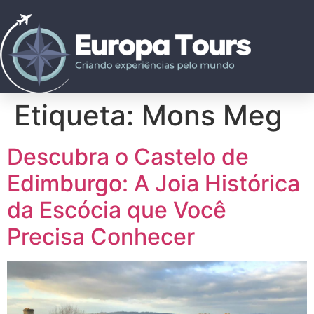
Etiqueta:
Mons Meg
Descubra o Castelo de
Edimburgo: A Joia Histórica
da Escócia que Você
Precisa Conhecer