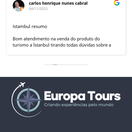
carlos henrique nunes cabral
04/11/2025
Istambul resumo
Bom atendimento na venda do produto do
turismo a İstanbul tirando todas dúvidas sobre a
viagem que tive, já que pela primeira vez em 30
anos viajei sozinho sem a esposa e filhas que
ficaram em SP trabalhando. A associação dessa
agência com a operadora local em Istambul, a
LÍDER, garantiu o sucesso da viagem que foi, lá, em
grupo formado por brasileiros e com guia Turco, Sr
Ali Faik, falando um português impecável e foi
muito disponível e atencioso. Os transfers, foram
4, todos em vans novas e os trajetos em ônibus
com pilotos tranquilos dirigindo com segurança
pelas boas estradas da Turquia. Os hotéis: Armada
em Istambul, de excelente localização, com boas
acomodações e muito bom café da manhã e o
Perissia na Capadócia com excelente acomodação