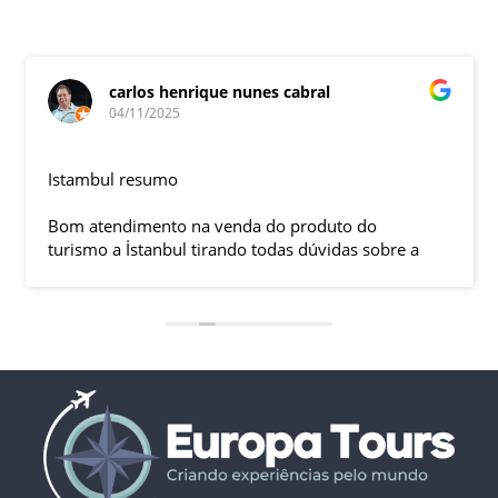
carlos henrique nunes cabral
04/11/2025
Istambul resumo
Bom atendimento na venda do produto do
turismo a İstanbul tirando todas dúvidas sobre a
viagem que tive, já que pela primeira vez em 30
anos viajei sozinho sem a esposa e filhas que
ficaram em SP trabalhando. A associação dessa
agência com a operadora local em Istambul, a
LÍDER, garantiu o sucesso da viagem que foi, lá, em
grupo formado por brasileiros e com guia Turco, Sr
Ali Faik, falando um português impecável e foi
muito disponível e atencioso. Os transfers, foram
4, todos em vans novas e os trajetos em ônibus
com pilotos tranquilos dirigindo com segurança