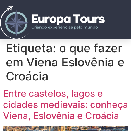
Etiqueta:
o que fazer
em Viena Eslovênia e
Croácia
Entre castelos, lagos e
cidades medievais: conheça
Viena, Eslovênia e Croácia