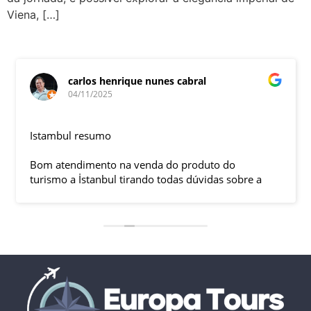
Viena, […]
carlos henrique nunes cabral
04/11/2025
Istambul resumo
Bom atendimento na venda do produto do
turismo a İstanbul tirando todas dúvidas sobre a
viagem que tive, já que pela primeira vez em 30
anos viajei sozinho sem a esposa e filhas que
ficaram em SP trabalhando. A associação dessa
agência com a operadora local em Istambul, a
LÍDER, garantiu o sucesso da viagem que foi, lá, em
grupo formado por brasileiros e com guia Turco, Sr
Ali Faik, falando um português impecável e foi
muito disponível e atencioso. Os transfers, foram
4, todos em vans novas e os trajetos em ônibus