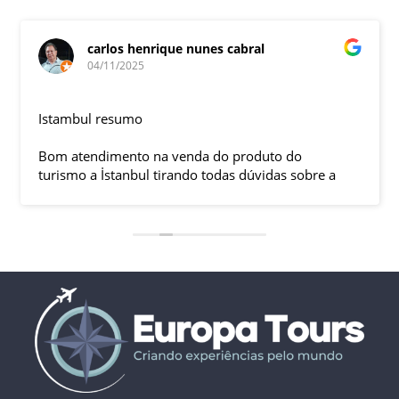
carlos henrique nunes cabral
04/11/2025
Istambul resumo
Bom atendimento na venda do produto do
turismo a İstanbul tirando todas dúvidas sobre a
viagem que tive, já que pela primeira vez em 30
anos viajei sozinho sem a esposa e filhas que
ficaram em SP trabalhando. A associação dessa
agência com a operadora local em Istambul, a
LÍDER, garantiu o sucesso da viagem que foi, lá, em
grupo formado por brasileiros e com guia Turco, Sr
Ali Faik, falando um português impecável e foi
muito disponível e atencioso. Os transfers, foram
4, todos em vans novas e os trajetos em ônibus
com pilotos tranquilos dirigindo com segurança
pelas boas estradas da Turquia. Os hotéis: Armada