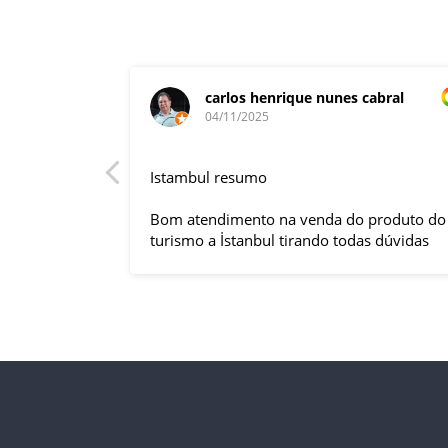
carlos henrique nunes cabral
04/11/2025
rnacional,
Istambul resumo
entender
tuguês. A
Bom atendimento na venda do produto do
anquilizou,
turismo a İstanbul tirando todas dúvidas
rnou essa
sobre a viagem que tive, já que pela
 imprevisto
primeira vez em 30 anos viajei sozinho
iliaram até
sem a esposa e filhas que ficaram em SP
l.
trabalhando. A associação dessa agência
s visitas
com a operadora local em Istambul, a
do lugar,
LÍDER, garantiu o sucesso da viagem que
do tornou
foi, lá, em grupo formado por brasileiros e
com guia Turco, Sr Ali Faik, falando um
rma
português impecável e foi muito disponível