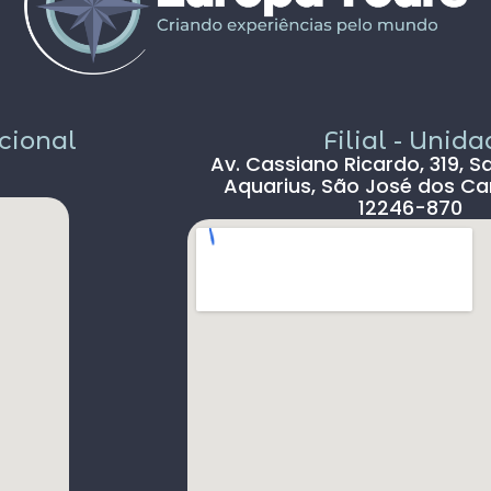
sem pichação, super seguro ( andava com
celular na mão sem medo )
Dou 5* para a Agência Europatour
Sr.Gabriel em especial
Só não dou 5 * ao aeroporto devido a
demora na imigração de Lisboa tanto na
acional
Filial - Unid
chegada ( 2hs 30 min ) e na saída (90 min )
Av. Cassiano Ricardo, 319, S
, outro absurdo é o freeshop maior ser
Aquarius, São José dos Ca
antes da imigração ,so encontramos um
12246-870
freeshop bem pequeno ,decepcionante .
s