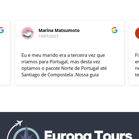
Marina Matsumoto
10/07/2025
Eu e meu marido era a terceira vez que
F
iríamos para Portugal, mas desta vez
e
optamos o pacote Norte de Portugal até
n
Santiago de Compostela .Nossa guia
t
Elizabeth e o motorista Fabio foram
s
excelentes , pontuais , muitas explicações
i
durante o trajeto e qdo chegava ao
h
local.Hoteis e localização boas .
p
Todas cidades visitadas e os locais
g
propostos foram bem interessantes ,
solícito
passeios inclusos tipo barco ,entrada em
c
museus sem filas .
Pais todo está de parabéns ,tudo limpo ,