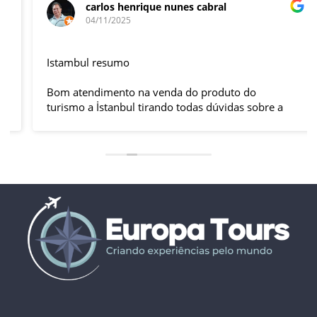
carlos henrique nunes cabral
04/11/2025
Istambul resumo
Bom atendimento na venda do produto do
turismo a İstanbul tirando todas dúvidas sobre a
viagem que tive, já que pela primeira vez em 30
anos viajei sozinho sem a esposa e filhas que
ficaram em SP trabalhando. A associação dessa
agência com a operadora local em Istambul, a
LÍDER, garantiu o sucesso da viagem que foi, lá, em
grupo formado por brasileiros e com guia Turco, Sr
Ali Faik, falando um português impecável e foi
muito disponível e atencioso. Os transfers, foram
4, todos em vans novas e os trajetos em ônibus
com pilotos tranquilos dirigindo com segurança
pelas boas estradas da Turquia. Os hotéis: Armada
em Istambul, de excelente localização, com boas
acomodações e muito bom café da manhã e o
Perissia na Capadócia com excelente acomodação