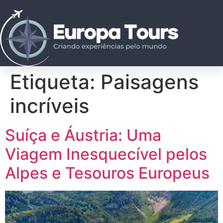
Etiqueta:
Paisagens
incríveis
Suíça e Áustria: Uma
Viagem Inesquecível pelos
Alpes e Tesouros Europeus