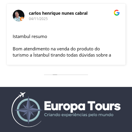
carlos henrique nunes cabral
04/11/2025
Istambul resumo
Bom atendimento na venda do produto do
turismo a İstanbul tirando todas dúvidas sobre a
viagem que tive, já que pela primeira vez em 30
anos viajei sozinho sem a esposa e filhas que
ficaram em SP trabalhando. A associação dessa
agência com a operadora local em Istambul, a
LÍDER, garantiu o sucesso da viagem que foi, lá, em
grupo formado por brasileiros e com guia Turco, Sr
Ali Faik, falando um português impecável e foi
muito disponível e atencioso. Os transfers, foram
4, todos em vans novas e os trajetos em ônibus
com pilotos tranquilos dirigindo com segurança
pelas boas estradas da Turquia. Os hotéis: Armada
em Istambul, de excelente localização, com boas