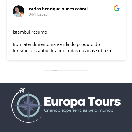
carlos henrique nunes cabral
04/11/2025
Istambul resumo
Bom atendimento na venda do produto do
turismo a İstanbul tirando todas dúvidas sobre a
viagem que tive, já que pela primeira vez em 30
anos viajei sozinho sem a esposa e filhas que
ficaram em SP trabalhando. A associação dessa
agência com a operadora local em Istambul, a
LÍDER, garantiu o sucesso da viagem que foi, lá, em
grupo formado por brasileiros e com guia Turco, Sr
Ali Faik, falando um português impecável e foi
muito disponível e atencioso. Os transfers, foram
4, todos em vans novas e os trajetos em ônibus
com pilotos tranquilos dirigindo com segurança
pelas boas estradas da Turquia. Os hotéis: Armada
em Istambul, de excelente localização, com boas
acomodações e muito bom café da manhã e o