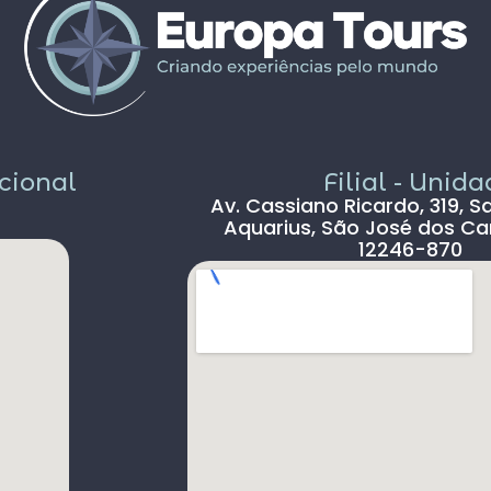
Pais todo está de parabéns ,tudo limpo ,
sem pichação, super seguro ( andava com
celular na mão sem medo )
Dou 5* para a Agência Europatour
Sr.Gabriel em especial
Só não dou 5 * ao aeroporto devido a
demora na imigração de Lisboa tanto na
acional
Filial - Unid
chegada ( 2hs 30 min ) e na saída (90 min )
Av. Cassiano Ricardo, 319, S
, outro absurdo é o freeshop maior ser
Aquarius, São José dos Ca
antes da imigração ,so encontramos um
12246-870
freeshop bem pequeno ,decepcionante .
s