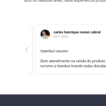
azul do Mediterrâneo, essa experiência propo
carlos henrique nunes cabral
04/11/2025
rnacional,
Istambul resumo
entender
tuguês. A
Bom atendimento na venda do produto do
anquilizou,
turismo a İstanbul tirando todas dúvidas
rnou essa
sobre a viagem que tive, já que pela
 imprevisto
primeira vez em 30 anos viajei sozinho
iliaram até
sem a esposa e filhas que ficaram em SP
l.
trabalhando. A associação dessa agência
s visitas
com a operadora local em Istambul, a
do lugar,
LÍDER, garantiu o sucesso da viagem que
do tornou
foi, lá, em grupo formado por brasileiros e
com guia Turco, Sr Ali Faik, falando um