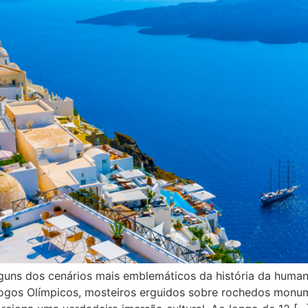
 alguns dos cenários mais emblemáticos da história da hum
ogos Olímpicos, mosteiros erguidos sobre rochedos monume