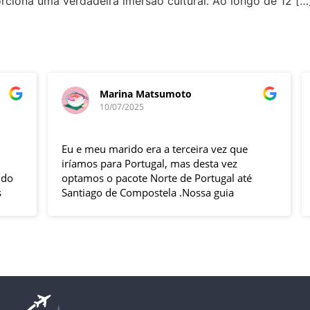
rciona uma verdadeira imersão cultural. Ao longo de 12 […
Marina Matsumoto
10/07/2025
Eu e meu marido era a terceira vez que
F
iríamos para Portugal, mas desta vez
e
optamos o pacote Norte de Portugal até
n
Santiago de Compostela .Nossa guia
t
Elizabeth e o motorista Fabio foram
s
excelentes , pontuais , muitas explicações
i
durante o trajeto e qdo chegava ao
h
local.Hoteis e localização boas .
p
Todas cidades visitadas e os locais
g
propostos foram bem interessantes ,
solícito
passeios inclusos tipo barco ,entrada em
c
museus sem filas .