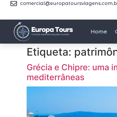
comercial@europatoursviagens.com.b
Home
Etiqueta:
patrimôn
Grécia e Chipre: uma i
mediterrâneas