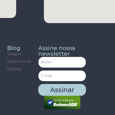
Blog
Assine nossa
newsletter
Viagem
Gastronomia
m
Notícias
Assinar
Verificada por