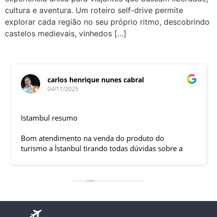
cultura e aventura. Um roteiro self-drive permite
explorar cada região no seu próprio ritmo, descobrindo
castelos medievais, vinhedos […]
carlos henrique nunes cabral
04/11/2025
Istambul resumo
Bom atendimento na venda do produto do
turismo a İstanbul tirando todas dúvidas sobre a
viagem que tive, já que pela primeira vez em 30
anos viajei sozinho sem a esposa e filhas que
ficaram em SP trabalhando. A associação dessa
agência com a operadora local em Istambul, a
LÍDER, garantiu o sucesso da viagem que foi, lá, em
grupo formado por brasileiros e com guia Turco, Sr