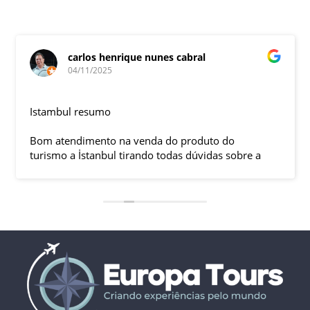
carlos henrique nunes cabral
04/11/2025
Istambul resumo
Bom atendimento na venda do produto do
turismo a İstanbul tirando todas dúvidas sobre a
viagem que tive, já que pela primeira vez em 30
anos viajei sozinho sem a esposa e filhas que
ficaram em SP trabalhando. A associação dessa
agência com a operadora local em Istambul, a
LÍDER, garantiu o sucesso da viagem que foi, lá, em
grupo formado por brasileiros e com guia Turco, Sr
Ali Faik, falando um português impecável e foi
muito disponível e atencioso. Os transfers, foram
4, todos em vans novas e os trajetos em ônibus
com pilotos tranquilos dirigindo com segurança