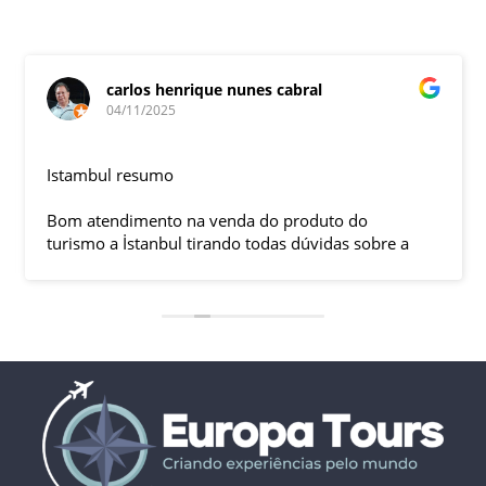
carlos henrique nunes cabral
04/11/2025
Istambul resumo
Bom atendimento na venda do produto do
turismo a İstanbul tirando todas dúvidas sobre a
viagem que tive, já que pela primeira vez em 30
anos viajei sozinho sem a esposa e filhas que
ficaram em SP trabalhando. A associação dessa
agência com a operadora local em Istambul, a
LÍDER, garantiu o sucesso da viagem que foi, lá, em
grupo formado por brasileiros e com guia Turco, Sr
Ali Faik, falando um português impecável e foi
muito disponível e atencioso. Os transfers, foram
4, todos em vans novas e os trajetos em ônibus
com pilotos tranquilos dirigindo com segurança