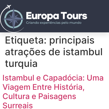
Etiqueta:
principais
atrações de istambul
turquia
Istambul e Capadócia: Uma
Viagem Entre História,
Cultura e Paisagens
Surreais