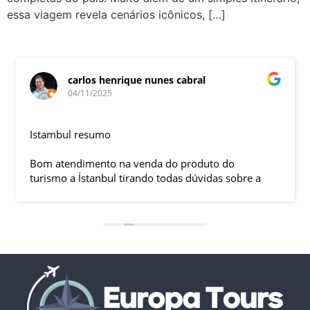
essa viagem revela cenários icônicos, […]
carlos henrique nunes cabral
04/11/2025
Istambul resumo
Bom atendimento na venda do produto do
turismo a İstanbul tirando todas dúvidas sobre a
viagem que tive, já que pela primeira vez em 30
anos viajei sozinho sem a esposa e filhas que
ficaram em SP trabalhando. A associação dessa
agência com a operadora local em Istambul, a
LÍDER, garantiu o sucesso da viagem que foi, lá, em
grupo formado por brasileiros e com guia Turco, Sr
Ali Faik, falando um português impecável e foi
muito disponível e atencioso. Os transfers, foram
4, todos em vans novas e os trajetos em ônibus