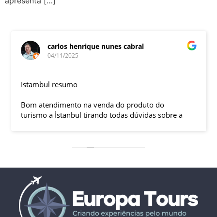
apresenta […]
carlos henrique nunes cabral
04/11/2025
Istambul resumo
Bom atendimento na venda do produto do
turismo a İstanbul tirando todas dúvidas sobre a
viagem que tive, já que pela primeira vez em 30
anos viajei sozinho sem a esposa e filhas que
ficaram em SP trabalhando. A associação dessa
agência com a operadora local em Istambul, a
LÍDER, garantiu o sucesso da viagem que foi, lá, em
grupo formado por brasileiros e com guia Turco, Sr
Ali Faik, falando um português impecável e foi
muito disponível e atencioso. Os transfers, foram
4, todos em vans novas e os trajetos em ônibus
com pilotos tranquilos dirigindo com segurança